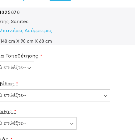
01025070
τής:
Sanitec
Μπανιέρες Ασύμμετρες
140 cm X 90 cm X 60 cm
ία Τοποθέτησης
βίδας
ριξης
ιάς