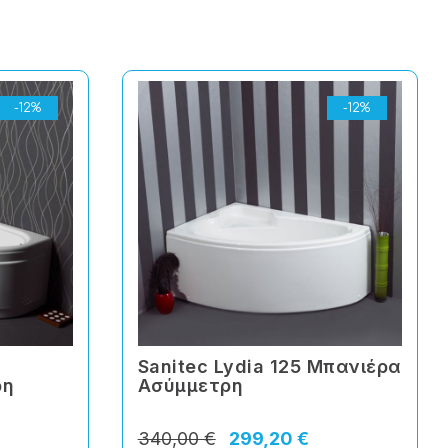
-12%
-12%
Sanitec Lydia 125 Mπανιέρα
ρη
Ασύμμετρη
340,00 €
299,20 €