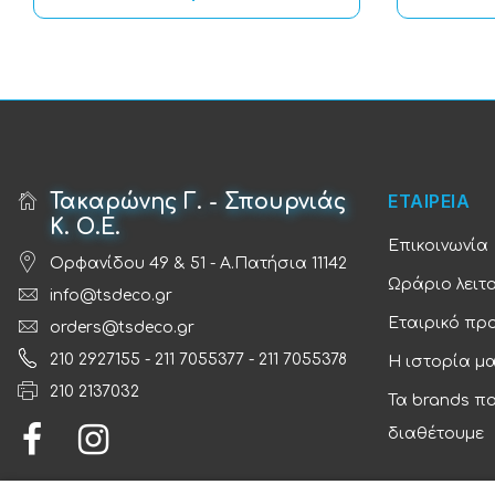
Τακαρώνης Γ. - Σπουρνιάς
ΕΤΑΙΡΕΙΑ
Κ. Ο.Ε.
Επικοινωνία
Ορφανίδου 49 & 51 - Α.Πατήσια 11142
Ωράριο λειτ
info@tsdeco.gr
Εταιρικό πρ
orders@tsdeco.gr
210 2927155
-
211 7055377
-
211 7055378
Η ιστορία μ
210 2137032
Τα brands π
διαθέτουμε