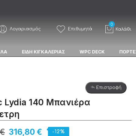
Λογαριασμός
Επιθυμητά
Καλάθι
ΥΛΑ
ΕΙΔΗ ΚΙΓΚΑΛΕΡΙΑΣ
WPC DECK
ΠΟΡΤΕ
Επιστροφή
c Lydia 140 Mπανιέρα
ετρη
 €
316,80 €
-12%