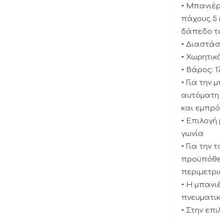
• Μπανιέρ
πάχους 5 
δάπεδο το
• Διαστάσε
• Χωρητικό
• Βάρος: 17
• Για την
αυτόματη 
και εμπρό
• Επιλογή
γωνία
• Για την
προϋπόθεσ
περιμετρι
• H μπανι
πνευματικ
• Στην επ