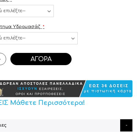
στημα Υδρομασάζ
ΑΓΟΡΆ
+
ΕΙΣ Μάθετε Περισσότερα!
ιες