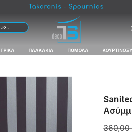
Takaronis - Spournias
ΚΤΡΙΚΑ
ΠΛΑΚΑΚΙΑ
ΠΟΜΟΛΑ
ΚΟΥΡΤΙΝΟΞ
Sanite
Ασύμμ
360,00