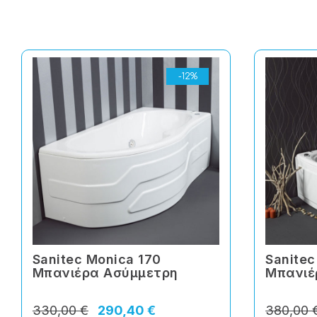
-12%
Sanitec Monica 170
Sanitec
Μπανιέρα Ασύμμετρη
Mπανιέ
330,00 €
290,40 €
380,00 