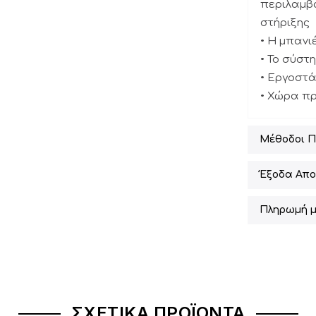
περιλαμβά
στήριξης
• Η μπανι
• Το σύστ
• Εργοστά
• Χώρα π
Μέθοδοι 
Έξοδα Απο
Πληρωμή μ
ΣΧΕΤΙΚΆ ΠΡΟΪΌΝΤΑ