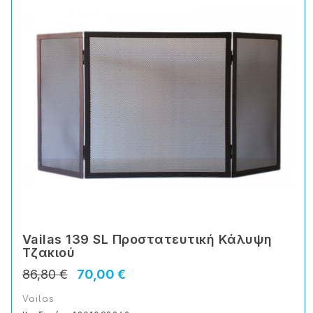
Vailas 139 SL Προστατευτική Kάλυψη
Tζακιού
86,80 €
70,00 €
Vailas