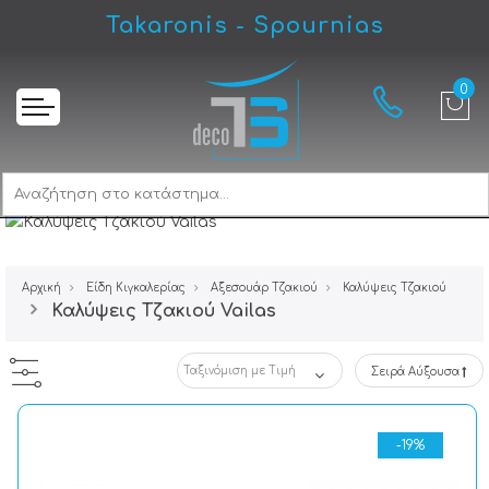
Takaronis - Spournias
Αρχική
Είδη Κιγκαλερίας
Αξεσουάρ Τζακιού
Καλύψεις Tζακιού
Καλύψεις Tζακιού Vailas
Σειρά Αύξουσα
-19%