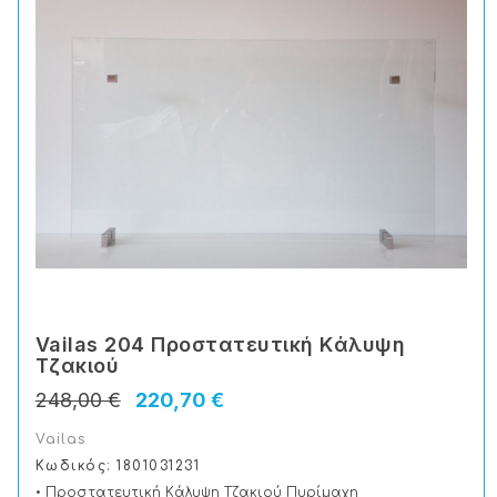
Vailas 204 Προστατευτική Kάλυψη
Tζακιού
248,00 €
220,70 €
Vailas
Κωδικός: 1801031231
• Προστατευτική Kάλυψη Tζακιού Πυρίμαχη