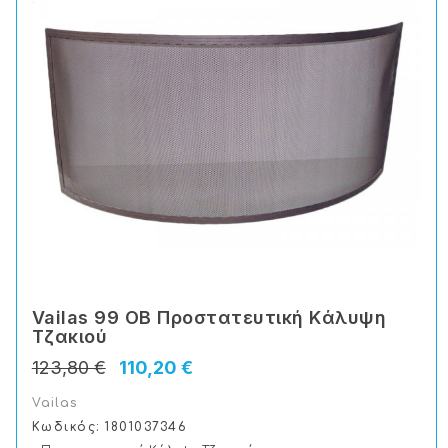
Vailas 99 OB Προστατευτική Kάλυψη
Tζακιού
123,80 €
110,20 €
Vailas
Κωδικός: 1801037346