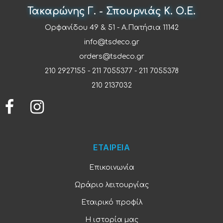
Τακαρώνης Γ. - Σπουρνιάς Κ. Ο.Ε.
Ορφανίδου 49 & 51 - Α.Πατήσια 11142
info@tsdeco.gr
orders@tsdeco.gr
210 2927155
-
211 7055377
-
211 7055378
210 2137032
ΕΤΑΙΡΕΙΑ
Επικοινωνία
Ωράριο λειτουργίας
Εταιρικό προφίλ
Η ιστορία μας