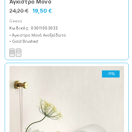
Άγκιστρο Μονό
24,20 €
19,50 €
Geesa
Κωδικός: 03011053022
• Άγκιστρο Μονό Ανοξείδωτο
• Gold Brushed
-19%