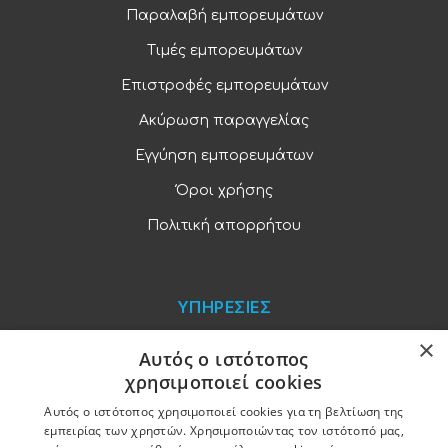
Παραλαβή εμπορευμάτων
Τιμές εμπορευμάτων
Επιστροφές εμπορευμάτων
Ακύρωση παραγγελίας
Εγγύηση εμπορευμάτων
Όροι χρήσης
Πολιτική απορρήτου
ΥΠΗΡΕΣΙΕΣ
×
Blog
Αυτός ο ιστότοπος
χρησιμοποιεί cookies
Παραγγελίες και πληρωμές
Αυτός ο ιστότοπος χρησιμοποιεί cookies για τη βελτίωση της
Χονδρική πώληση
εμπειρίας των χρηστών. Χρησιμοποιώντας τον ιστότοπό μας,