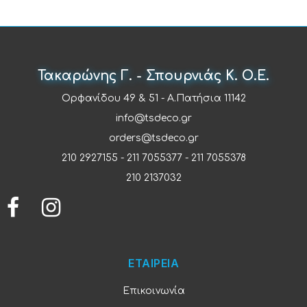
Τακαρώνης Γ. - Σπουρνιάς Κ. Ο.Ε.
Ορφανίδου 49 & 51 - Α.Πατήσια 11142
info@tsdeco.gr
orders@tsdeco.gr
210 2927155
-
211 7055377
-
211 7055378
210 2137032
ΕΤΑΙΡΕΙΑ
Επικοινωνία