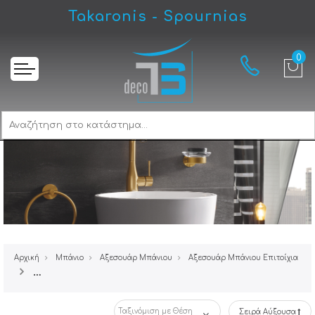
Takaronis - Spournias
Αρχική
Μπάνιο
Αξεσουάρ Μπάνιου
Αξεσουάρ Μπάνιου Επιτοίχια
Αξεσουάρ Μπάνιου Geesa Nemox Gold Brushe
Σειρά Αύξουσα