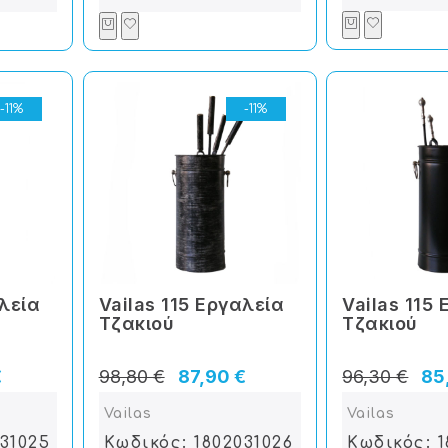
-11%
-11%
αλεία
Vailas 115 Εργαλεία
Vailas 115
Tζακιού
Tζακιού
€
98,80 €
87,90 €
96,30 €
85
Vailas
Vailas
031025
Κωδικός: 1802031026
Κωδικός: 1