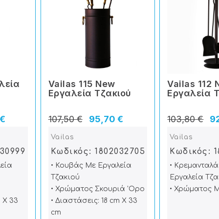
αλεία
Vailas 115 New
Vailas 112
Εργαλεία Tζακιού
Εργαλεία 
 €
107,50 €
95,70 €
103,80 €
9
Vailas
Vailas
030999
Κωδικός: 1802032705
Κωδικός: 
λεία
• Κουβάς Με Εργαλεία
• Κρεμανταλά
Τζακιού
Εργαλεία Τζα
• Χρώματος Σκουριά 'Ορο
• Χρώματος 
 X 33
• Διαστάσεις: 18 cm X 33
cm