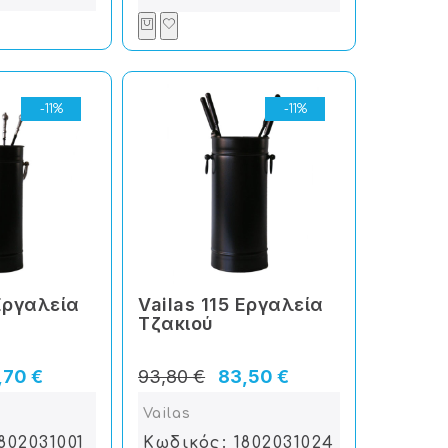
-11%
-11%
 Εργαλεία
Vailas 115 Εργαλεία
Tζακιού
,70 €
93,80 €
83,50 €
Vailas
802031001
Κωδικός: 1802031024