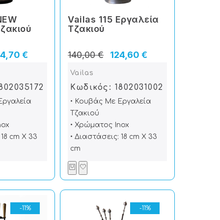
 NEW
Vailas 115 Εργαλεία
Tζακιού
Tζακιού
4,70 €
140,00 €
124,60 €
Vailas
802035172
Κωδικός: 1802031002
Εργαλεία
• Κουβάς Με Εργαλεία
Τζακιού
nox
• Χρώματος Inox
 18 cm X 33
• Διαστάσεις: 18 cm X 33
cm
-11%
-11%