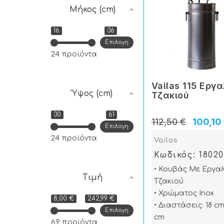
Μήκος (cm)
16
36
Επιλογη
24 προϊόντα
Vailas 115 Εργ
Ύψος (cm)
Tζακιού
30
61
112,50 €
100,10
Επιλογη
24 προϊόντα
Vailas
Κωδικός: 1802
• Κουβάς Με Εργα
Τιμή
Τζακιού
• Χρώματος Inox
8,00 €
242,99 €
• Διαστάσεις: 18 cm
Επιλογη
cm
69 προϊόντα