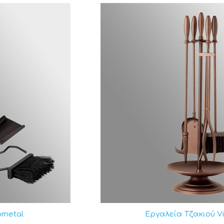
ε
προσιτές τιμές
, εξερευνώντας και τις συνεχείς
προσφ
υνατότητα εξόφλησης σε
δόσεις με τη χρήση πιστωτική
ometal
Εργαλεία Tζακιού V