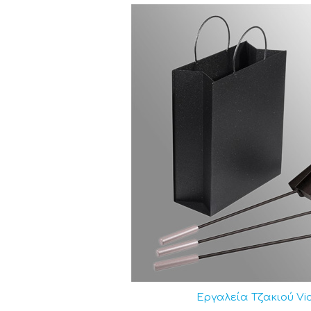
Πραγματοποιήστε την αγορά σας σ
προϊόντα
. Επωφεληθείτε από τη δ
εργαλεία για το τζάκι σας!
Εργαλεία Tζακιού Vi