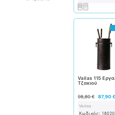
Vailas 115 Εργ
Tζακιού
98,80 €
87,90 
Vailas
Κωδικός: 1802