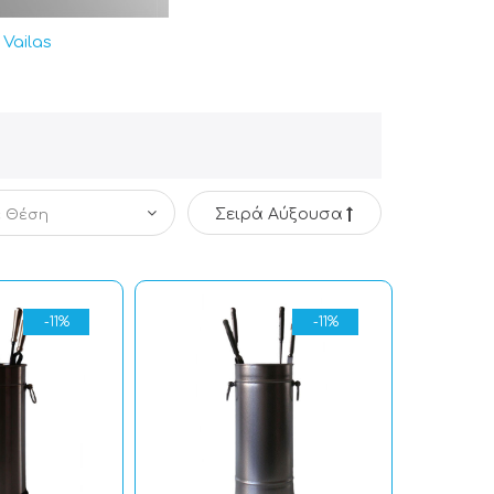
Vailas
Σειρά Αύξουσα
-11%
-11%