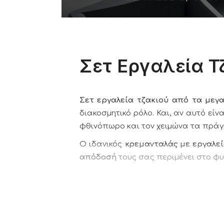
Σετ Εργαλεία Τ
Σετ εργαλεία τζακιού από τα μεγ
διακοσμητικό ρόλο. Και, αν αυτό είν
φθινόπωρο και τον χειμώνα τα πράγ
Ο ιδανικός
κρεμανταλάς με εργαλε
απόδοσή
τους σας περιμένει στο φ
• Εργαλεία Τζακιού Viometal
• Εργαλεία Tζακιού Viometale
• Εργαλεία Tζακιού Convex
• Εργαλεία Tζακιού Vailas