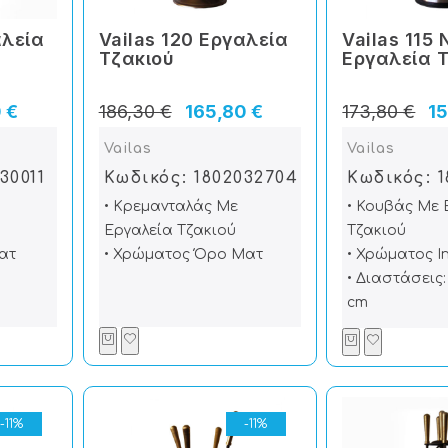
αλεία
Vailas 120 Εργαλεία
Vailas 115
Tζακιού
Εργαλεία 
 €
186,30 €
165,80 €
173,80 €
15
Vailas
Vailas
30011
Κωδικός: 1802032704
Κωδικός: 1
• Κρεμανταλάς Με
• Κουβάς Με 
Εργαλεία Τζακιού
Τζακιού
ατ
• Χρώματος Όρο Ματ
• Χρώματος Ι
• Διαστάσεις:
cm
-11%
-11%