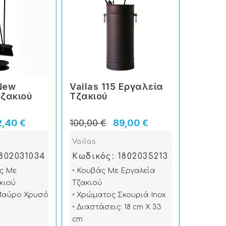
 New
Vailas 115 Εργαλεία
Tζακιού
Tζακιού
2,40 €
100,00 €
89,00 €
Vailas
1802031034
Κωδικός: 1802035213
ς Με
• Κουβάς Με Εργαλεία
κιού
Τζακιού
Μαύρο Χρυσό
• Χρώματος Σκουριά Inox
• Διαστάσεις: 18 cm X 33
cm