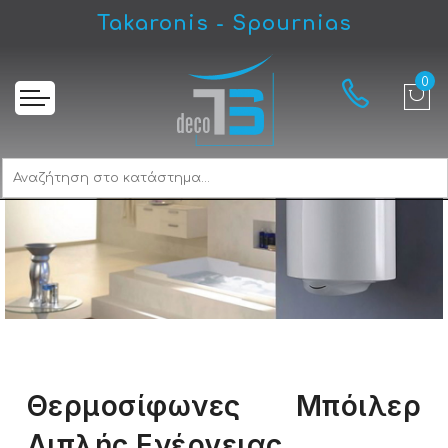
Takaronis - Spournias
Θερμοσίφωνες Μπόιλερ
Διπλής Ενέργειας