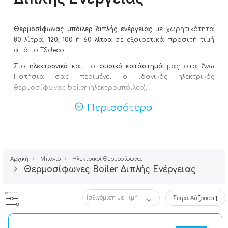
Θερμοσίφωνας μπόιλερ διπλής ενέργειας
με χωρητικότητα
80
λίτρα,
120
,
100
ή
60 λίτρα
σε εξαιρετικά προσιτή τιμή
από το TSdeco!
Στο
ηλεκτρονικό
και το
φυσικό κατάστημά
μας στα Άνω
Πατήσια σας περιμένει ο ιδανικός ηλεκτρικός
θερμοσίφωνας boiler (ηλεκτρομπόιλερ),
κάθετος
ή
οριζόντιος
, με την υπογραφή της κορυφαίας
Περισσότερα
εταιρείας
Howat
που αποτελεί
εγγύηση
από κάθε άποψη.
Πραγματοποιήστε την αγορά σας
στις καλύτερες τιμές
και
με
άμεση αποστολή πανελλαδικά
!
Αρχική
Μπάνιο
Ηλεκτρικοί Θερμοσίφωνες
Θερμοσίφωνες Boiler Διπλής Ενέργειας
Σειρά Αύξουσα