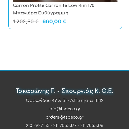
Eurorama Eletta Tecno 167065-410 Black
Brushed Στήλη Ντους Με Μπαταρία
1.109,80 €
795,00 €
Τακαρώνης Γ. - Σπουρνιάς Κ. Ο.Ε.
Ορφανίδου 49 & 51 - Α.Πατήσια 11142
info@tsdeco.gr
orders@tsdeco.gr
210 2927155
-
211 7055377
-
211 7055378