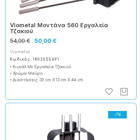
Viometal Μοντάνα 560 Εργαλεία
Τζακιού
54,00 €
50,00 €
Viometal
Κωδικός: 1802055691
• Κιγκάλ Με Εργαλεία Τζακιού
• Χρώμα Μαύρο
• Διαστάσεις: 30 cm X 13 cm X 44 cm
-7%