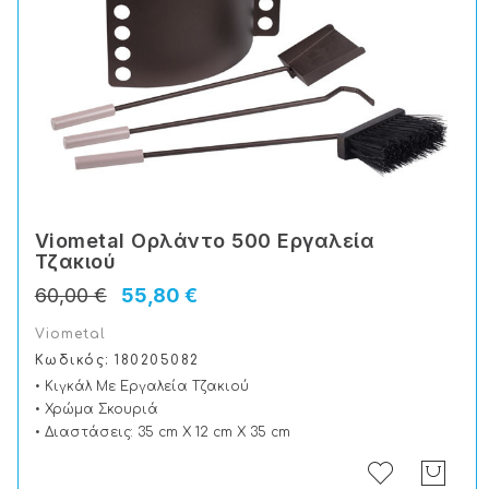
Viometal Ορλάντο 500 Εργαλεία
Τζακιού
60,00 €
55,80 €
Viometal
Κωδικός: 180205082
• Κιγκάλ Με Εργαλεία Τζακιού
• Χρώμα Σκουριά
• Διαστάσεις: 35 cm X 12 cm X 35 cm