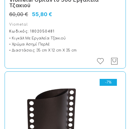
Τζακιού
60,00 €
55,80 €
Viometal
Κωδικός: 1802050481
• Κιγκάλ Με Εργαλεία Τζακιού
• Χρώμα Ασημί Περλέ
• Διαστάσεις: 35 cm X 12 cm X 35 cm
-7%