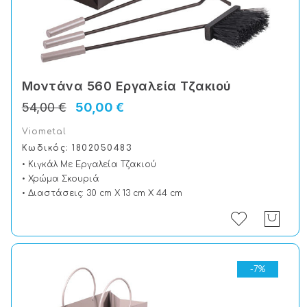
Μοντάνα 560 Εργαλεία Τζακιού
54,00 €
50,00 €
Viometal
Κωδικός: 1802050483
• Κιγκάλ Με Εργαλεία Τζακιού
• Χρώμα Σκουριά
• Διαστάσεις: 30 cm X 13 cm X 44 cm
-7%