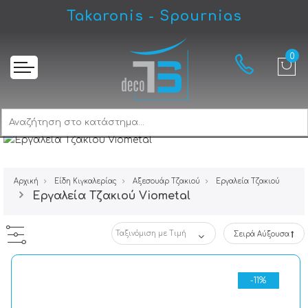
Takaronis - Spournias
Αρχική
Είδη Κιγκαλερίας
Αξεσουάρ Τζακιού
Εργαλεία Tζακιού
Εργαλεία Tζακιού Viometal
Σειρά Αύξουσα
-11%