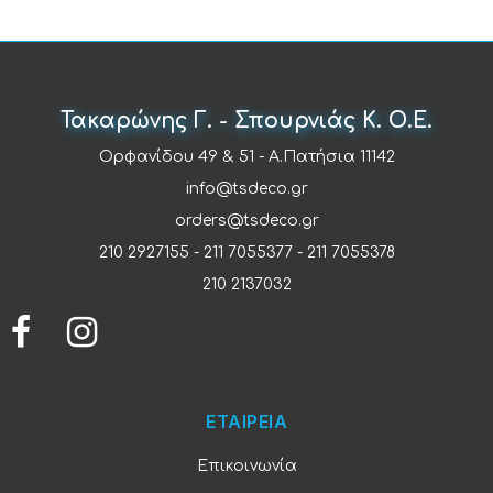
Τακαρώνης Γ. - Σπουρνιάς Κ. Ο.Ε.
Ορφανίδου 49 & 51 - Α.Πατήσια 11142
info@tsdeco.gr
orders@tsdeco.gr
210 2927155
-
211 7055377
-
211 7055378
210 2137032
ΕΤΑΙΡΕΙΑ
Επικοινωνία