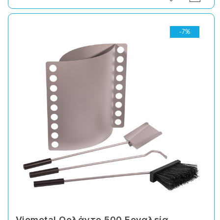
-7%
Viometal Ορλάντο 500 Εργαλεία