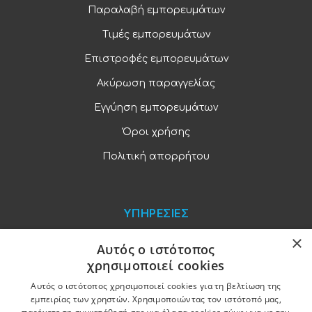
Παραλαβή εμπορευμάτων
Τιμές εμπορευμάτων
Επιστροφές εμπορευμάτων
Ακύρωση παραγγελίας
Εγγύηση εμπορευμάτων
Όροι χρήσης
Πολιτική απορρήτου
ΥΠΗΡΕΣΙΕΣ
×
Blog
Αυτός ο ιστότοπος
χρησιμοποιεί cookies
Παραγγελίες και πληρωμές
Αυτός ο ιστότοπος χρησιμοποιεί cookies για τη βελτίωση της
Χονδρική πώληση
εμπειρίας των χρηστών. Χρησιμοποιώντας τον ιστότοπό μας,