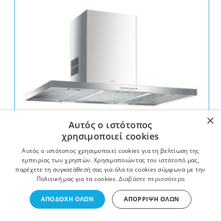
×
Αυτός ο ιστότοπος
χρησιμοποιεί cookies
Teka DSJ 980 Inox Απορροφητήρας Καμινάδα
Αυτός ο ιστότοπος χρησιμοποιεί cookies για τη βελτίωση της
515,00 €
319,00 €
εμπειρίας των χρηστών. Χρησιμοποιώντας τον ιστότοπό μας,
παρέχετε τη συγκατάθεσή σας για όλα τα cookies σύμφωνα με την
Πολιτική μας για τα cookies.
Διαβάστε περισσότερα
ΑΠΟΔΟΧΉ ΌΛΩΝ
ΑΠΌΡΡΙΨΗ ΌΛΩΝ