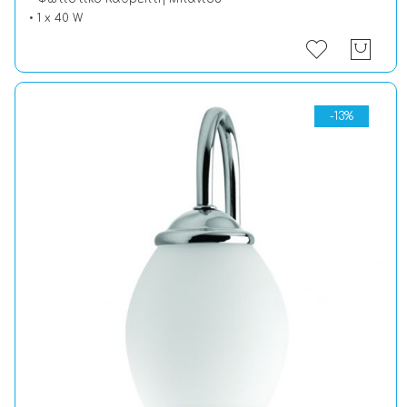
• 1 x 40 W
-13%