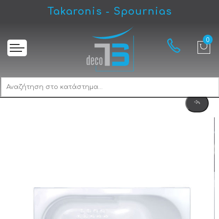
Sanitec Gloria 140 Μπανιέρα Ευθύγραμμη
Takaronis - Spournias
Αρχική