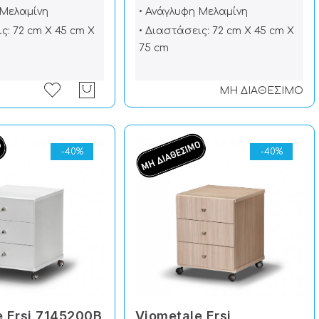
 Μελαμίνη
• Ανάγλυφη Μελαμίνη
ς: 72 cm X 45 cm X
• Διαστάσεις: 72 cm X 45 cm X
75 cm
ΜΗ ΔΙΑΘΕΣΙΜΟ
-40%
-40%
e Ersi 7145200Β
Viometale Ersi