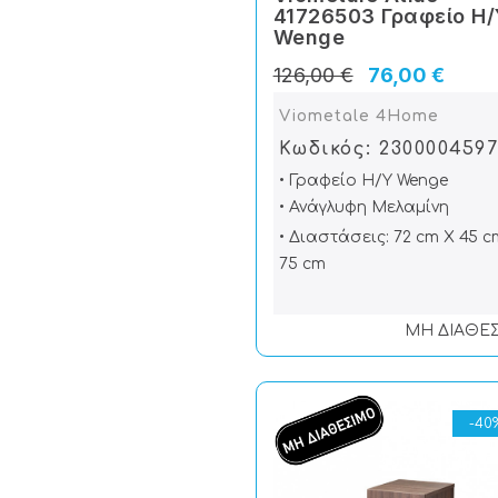
41726503 Γραφείο Η/
Wenge
126,00 €
76,00 €
Viometale 4Home
Κωδικός: 230000459
• Γραφείο Η/Υ Wenge
• Ανάγλυφη Μελαμίνη
• Διαστάσεις: 72 cm X 45 c
75 cm
ΜΗ ΔΙΑΘΕ
-40