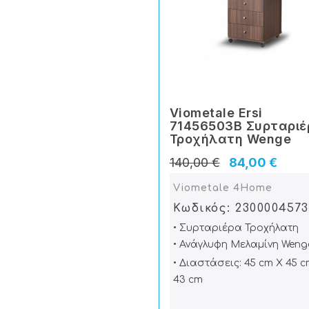
Viometale Ersi
71456503Β Συρταριέ
Τροχήλατη Wenge
140,00 €
84,00 €
Viometale 4Home
Κωδικός: 2300004573
• Συρταριέρα Τροχήλατη
• Ανάγλυφη Μελαμίνη Weng
• Διαστάσεις: 45 cm X 45 c
43 cm