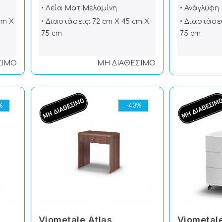
• Λεία Ματ Μελαμίνη
• Ανάγλυφη
cm X
• Διαστάσεις: 72 cm X 45 cm X
• Διαστάσει
75 cm
75 cm
ΣΙΜΟ
ΜΗ ΔΙΑΘΕΣΙΜΟ
%
-40%
Viometale Atlas
Viometal