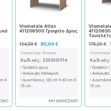
Viometale Atlas
Viometale
υκό
411206500 Γραφείο Δρυς
41120650
Τουαλέτ
134,00 €
80,00 €
178,00 €
Viometale 4Home
Viometal
Κωδικός: 2300001914
Κωδικός:
• Γραφείο Δρυς
• Γραφείο 
• Ανάγλυφη Μελαμίνη
• Ανάγλυφη
cm X
• Διαστάσεις: 120 cm X 60 cm X
• Διαστάσει
75 cm
75 cm
ΣΙΜΟ
ΜΗ ΔΙΑΘΕΣΙΜΟ