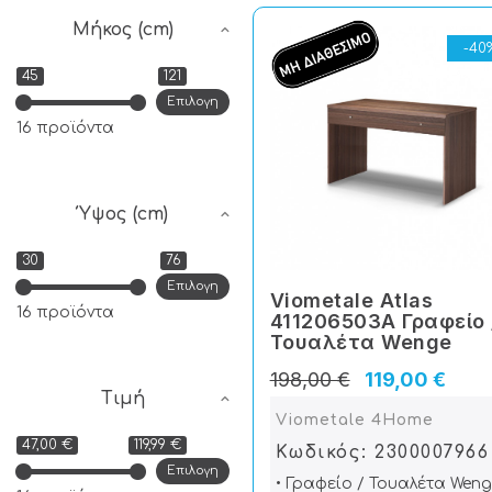
Μήκος (cm)
-40
45
121
Επιλογη
16 προϊόντα
Ύψος (cm)
30
76
Επιλογη
Viometale Atlas
16 προϊόντα
411206503A Γραφείο 
Τουαλέτα Wenge
198,00 €
119,00 €
Τιμή
Viometale 4Home
47,00 €
119,99 €
Κωδικός: 2300007966
Επιλογη
• Γραφείο / Τουαλέτα Weng