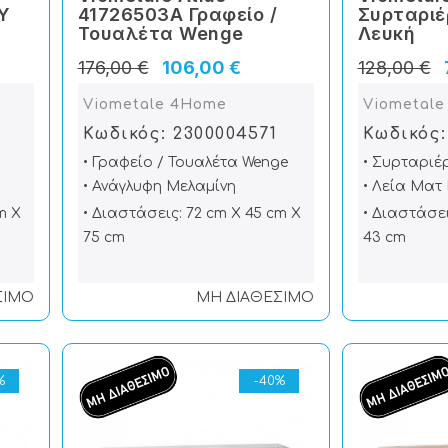
Υ
41726503A Γραφείο /
Συρταριέ
Τουαλέτα Wenge
Λευκή
176,00 €
106,00 €
128,00 €
Viometale 4Home
Viometal
7
Κωδικός: 2300004571
Κωδικός:
• Γραφείο / Τουαλέτα Wenge
• Συρταριέ
• Ανάγλυφη Μελαμίνη
• Λεία Ματ
m X
• Διαστάσεις: 72 cm X 45 cm X
• Διαστάσει
75 cm
43 cm
ΣΙΜΟ
ΜΗ ΔΙΑΘΕΣΙΜΟ
%
-40%