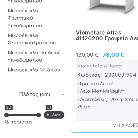
Υπνοδωματίου
Μικροέπιπλα
Φοιτητικού
Υπνοδωματίου
Viometale Atlas
Μικροέπιπλα
41120200 Γραφείο Λε
Φοιτητικού Γραφείου
Μικροέπιπλα Παιδικού
130,00 €
78,00 €
Υπνοδωματίου
Viometale 4Home
Μικροέπιπλα Μπάνιου
Κωδικός: 2300001904
• Γραφείο Λευκό
• Λεία Ματ Μελαμίνη
Πλάτος (cm)
• Διαστάσεις: 120 cm X 60 
75 cm
22
61
Επιλογη
16 προϊόντα
ΜΗ ΔΙΑΘΕ