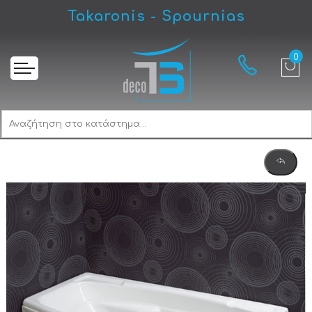
Takaronis - Spournias
Αρχική
Sanitec Lorena 170 Μπανιέρα Ευθύγραμμη