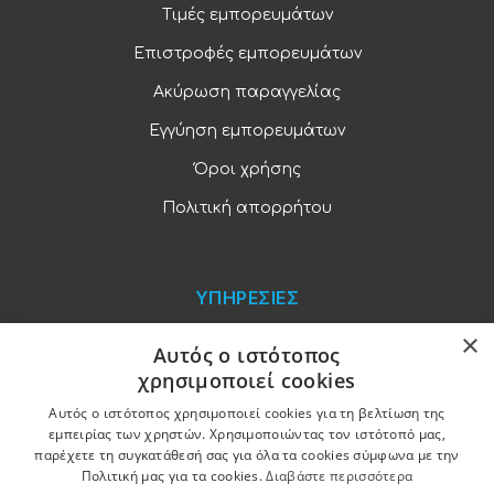
Τιμές εμπορευμάτων
Επιστροφές εμπορευμάτων
Ακύρωση παραγγελίας
Εγγύηση εμπορευμάτων
Όροι χρήσης
Πολιτική απορρήτου
ΥΠΗΡΕΣΙΕΣ
×
Blog
Αυτός ο ιστότοπος
χρησιμοποιεί cookies
Παραγγελίες και πληρωμές
Αυτός ο ιστότοπος χρησιμοποιεί cookies για τη βελτίωση της
Χονδρική πώληση
εμπειρίας των χρηστών. Χρησιμοποιώντας τον ιστότοπό μας,
παρέχετε τη συγκατάθεσή σας για όλα τα cookies σύμφωνα με την
Ξενοδοχειακός εξοπλισμός
Πολιτική μας για τα cookies.
Διαβάστε περισσότερα