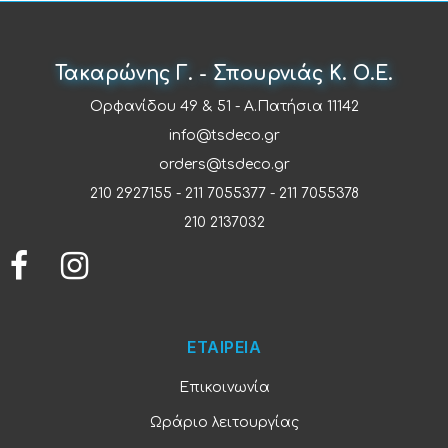
Τακαρώνης Γ. - Σπουρνιάς Κ. Ο.Ε.
Ορφανίδου 49 & 51 - Α.Πατήσια 11142
info@tsdeco.gr
orders@tsdeco.gr
210 2927155
-
211 7055377
-
211 7055378
210 2137032
ΕΤΑΙΡΕΙΑ
Επικοινωνία
Ωράριο λειτουργίας