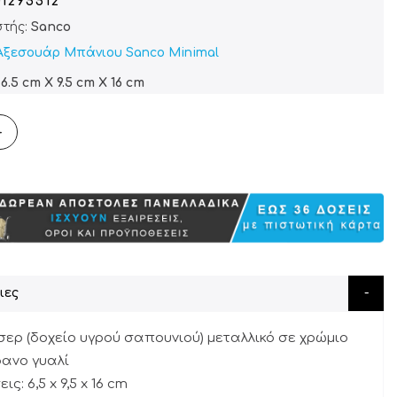
01295512
τής:
Sanco
Αξεσουάρ Μπάνιου Sanco Minimal
6.5 cm X 9.5 cm X 16 cm
+
ιες
σερ (δοχείο υγρού σαπουνιού) μεταλλικό σε χρώμιο
ανο γυαλί
ις: 6,5 x 9,5 x 16 cm