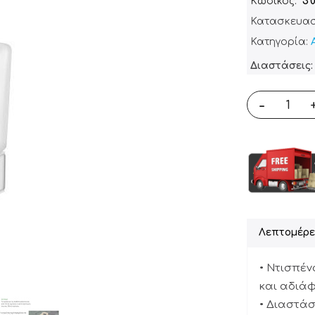
Κωδικός
3
Κατασκευασ
Κατηγορία:
Διαστάσεις: 
-
Λεπτομέρε
• Ντισπέν
και αδιάφ
• Διαστάσε