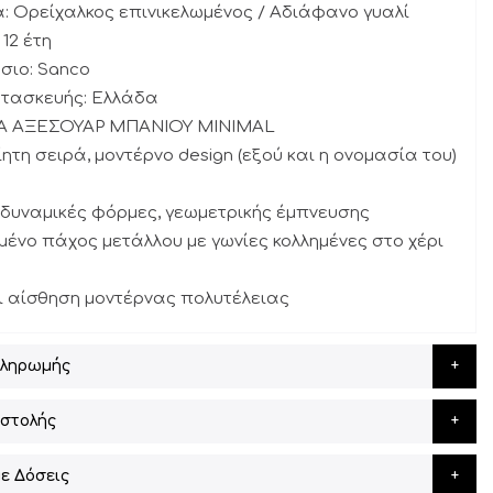
α: Ορείχαλκος επινικελωμένος / Αδιάφανο γυαλί
 12 έτη
σιο: Sanco
ατασκευής: Ελλάδα
ΙΡΑ ΑΞΕΣΟΥΑΡ ΜΠΑΝΙΟΥ MINIMAL
ίητη σειρά, μοντέρνο design (εξού και η ονομασία του)
δυναμικές φόρμες, γεωμετρικής έμπνευσης
ιμένο πάχος μετάλλου με γωνίες κολλημένες στο χέρι
 αίσθηση μοντέρνας πολυτέλειας
Πληρωμής
στολής
ε Δόσεις