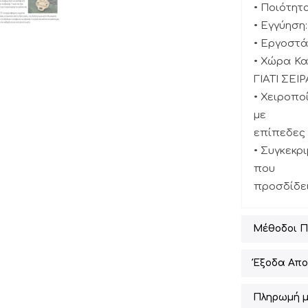
• Ποιότητ
• Εγγύηση:
• Εργοστά
• Χώρα Κ
ΓΙΑΤΙ ΣΕ
• Χειροπο
με
επίπεδες 
• Συγκεκρ
που
προσδίδει
Μέθοδοι 
Έξοδα Απο
Πληρωμή μ