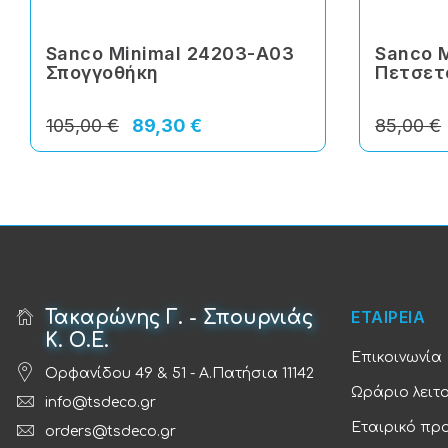
Sanco Minimal 24203-Α03
Sanco 
Σπογγοθήκη
Πετσετ
105,00 €
89,30 €
85,00 €
Τακαρώνης Γ. - Σπουρνιάς
ΕΤΑΙΡΕΙΑ
Κ. Ο.Ε.
Επικοινωνία
Ορφανίδου 49 & 51 - Α.Πατήσια 11142
Ωράριο λειτ
info@tsdeco.gr
Εταιρικό πρ
orders@tsdeco.gr