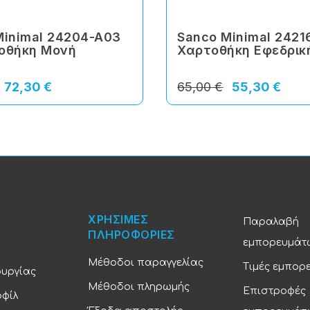
Minimal 24204-A03
Sanco Minimal 2421
οθήκη Μονή
Χαρτοθήκη Εφεδρικ
72,30 €
65,00 €
55,30 €
ΧΡΗΣΙΜΕΣ
Παραλαβή
ΠΛΗΡΟΦΟΡΙΕΣ
εμπορευμάτ
Μέθοδοι παραγγελίας
Τιμές εμπορ
ουργίας
Μέθοδοι πληρωμής
Επιστροφές
οφίλ