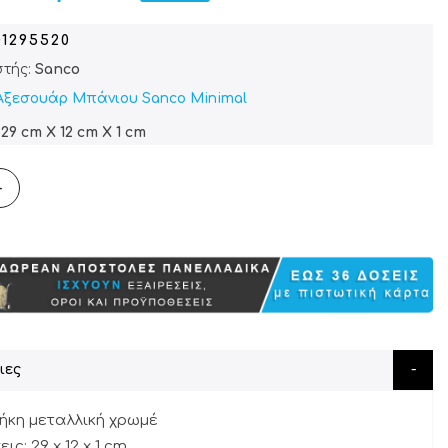
01295520
τής:
Sanco
Αξεσουάρ Μπάνιου Sanco Minimal
29 cm X 12 cm X 1 cm
+
ιες
ήκη μεταλλική χρωμέ
ις: 29 x 12 x 1 cm