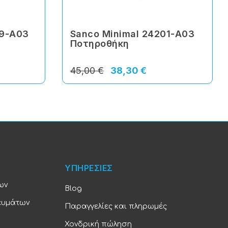
09-Α03
Sanco Minimal 24201-Α03
Ποτηροθήκη
45,00 €
38,30 €
ΥΠΗΡΕΣΙΕΣ
ων
Blog
ευμάτων
Παραγγελίες και πληρωμές
Χονδρική πώληση