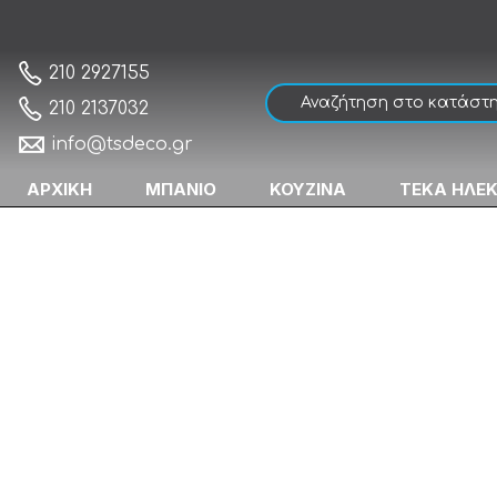
Sanco Minimal 24203-Α03 Σπογγοθήκη
Αρχική
210 2927155
210 2137032
info@tsdeco.gr
ΑΡΧΙΚΗ
ΜΠΑΝΙΟ
ΚΟΥΖΙΝΑ
ΤΕΚΑ ΗΛΕ