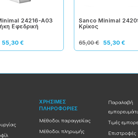
Minimal 24216-Α03
Sanco Minimal 242
ήκη Εφεδρική
Κρίκος
55,30 €
65,00 €
55,30 €
ΧΡΗΣΙΜΕΣ
Παραλαβή
ΠΛΗΡΟΦΟΡΙΕΣ
εμπορευμάτ
Μέθοδοι παραγγελίας
Τιμές εμπορ
ουργίας
Μέθοδοι πληρωμής
Επιστροφές
οφίλ