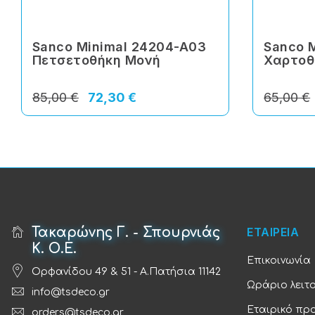
Sanco Minimal 24204-A03
Sanco 
Πετσετοθήκη Μονή
Χαρτοθ
85,00 €
72,30 €
65,00 €
Τακαρώνης Γ. - Σπουρνιάς
ΕΤΑΙΡΕΙΑ
Κ. Ο.Ε.
Επικοινωνία
Ορφανίδου 49 & 51 - Α.Πατήσια 11142
Ωράριο λειτ
info@tsdeco.gr
Εταιρικό πρ
orders@tsdeco.gr