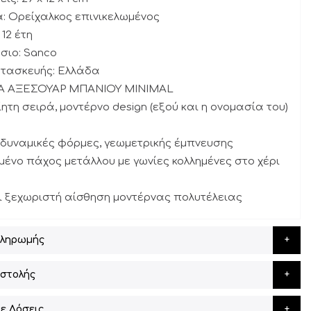
α: Ορείχαλκος επινικελωμένος
 12 έτη
σιο: Sanco
ατασκευής: Ελλάδα
ΙΡΑ ΑΞΕΣΟΥΑΡ ΜΠΑΝΙΟΥ MINIMAL
ίητη σειρά, μοντέρνο design (εξού και η ονομασία του)
δυναμικές φόρμες, γεωμετρικής έμπνευσης
ιμένο πάχος μετάλλου με γωνίες κολλημένες στο χέρι
 ξεχωριστή αίσθηση μοντέρνας πολυτέλειας
Πληρωμής
στολής
ε Δόσεις