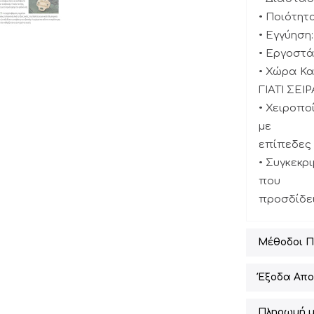
• Ποιότητ
• Εγγύηση:
• Εργοστά
• Χώρα Κ
ΓΙΑΤΙ ΣΕ
• Χειροπο
με
επίπεδες 
• Συγκεκρ
που
προσδίδει
Μέθοδοι 
Έξοδα Απο
Πληρωμή μ