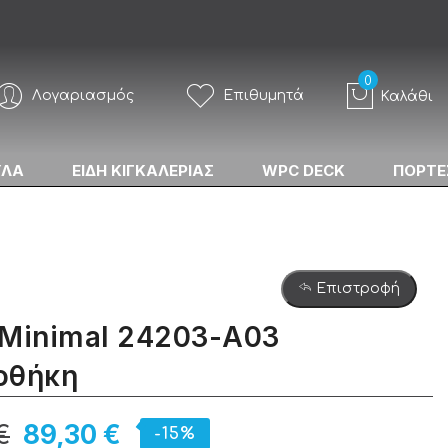
Λογαριασμός
Επιθυμητά
Καλάθι
ΥΛΑ
ΕΙΔΗ ΚΙΓΚΑΛΕΡΙΑΣ
WPC DECK
ΠΟΡΤΕ
Επιστροφή
 Minimal 24203-Α03
οθήκη
€
89,30 €
-15%