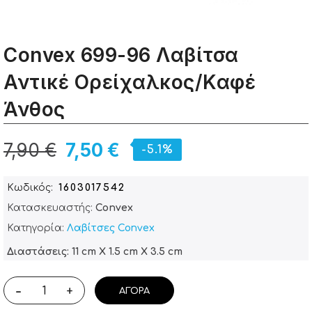
Convex 699-96 Λαβίτσα
Αντικέ Ορείχαλκος/Καφέ
Άνθος
7,90 €
7,50 €
-5.1%
Κωδικός
1603017542
Κατασκευαστής:
Convex
Κατηγορία:
Λαβίτσες Convex
Διαστάσεις: 11 cm X 1.5 cm X 3.5 cm
-
+
ΑΓΟΡΆ