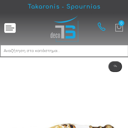
Takaronis - Spournias
Αρχική
Convex 699-96 Λαβίτσα Αντικέ Ορείχαλκος/Καφέ Άνθος