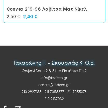
Convex 219-96 Λαβίτσα Ματ Νίκελ
2,50 €
2,40 €
Τακαρώνης Γ. - Σπουρνιάς Κ. Ο.Ε.
Ορφανίδου 49 & 51 - Α.Πατήσια 11142
info@tsdeco.gr
orders@tsdeco.gr
210 2927155
-
211 7055377
-
211 7055378
210 2137032