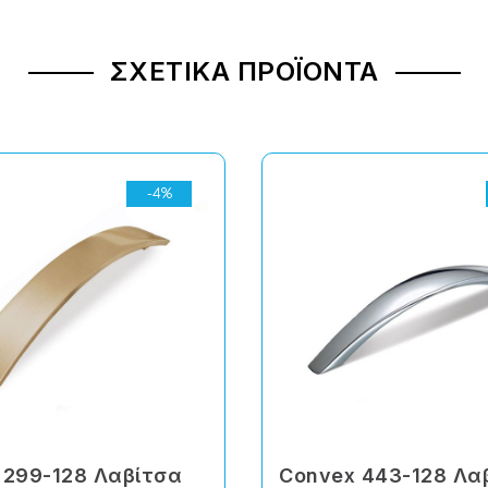
ΣΧΕΤΙΚΆ ΠΡΟΪΌΝΤΑ
-4%
 299-128 Λαβίτσα
Convex 443-128 Λα