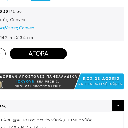
603017550
τής:
Convex
Λαβίτσες Convex
14.2 cm X 3.4 cm
ΑΓΟΡΆ
+
ιες
ίπλου χρώματος σατέν νίκελ / μπλε ανθός
ς: 12,8 / 14,2 x 3,4 cm