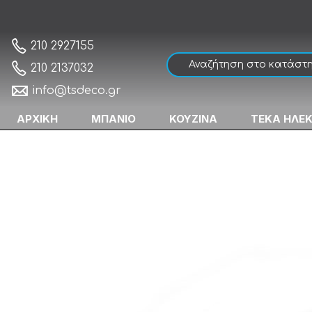
Convex 489-128-A06 Λαβίτσα Σατέν Νίκελ
Αρχική
210 2927155
210 2137032
info@tsdeco.gr
ΑΡΧΙΚΗ
ΜΠΑΝΙΟ
ΚΟΥΖΙΝΑ
ΤΕΚΑ ΗΛΕ