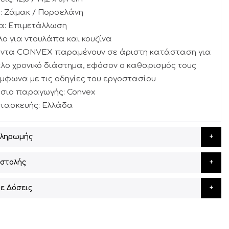
: Ζάμακ / Πορσελάνη
μα: Επιμετάλλωση
λο για ντουλάπα και κουζίνα
ϊόντα CONVEX παραμένουν σε άριστη κατάσταση για
λο χρονικό διάστημα, εφόσον ο καθαρισμός τους
ύμφωνα με τις οδηγίες του εργοστασίου
άσιο παραγωγής: Convex
ατασκευής: Ελλάδα
Πληρωμής
στολής
ε Δόσεις