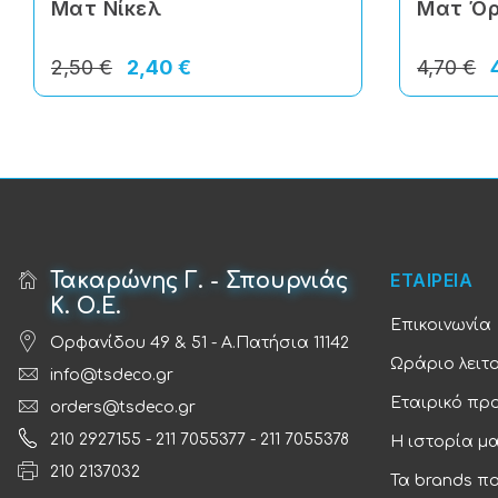
Ματ Νίκελ
Ματ Ό
2,50 €
2,40 €
4,70 €
Τακαρώνης Γ. - Σπουρνιάς
ΕΤΑΙΡΕΙΑ
Κ. Ο.Ε.
Επικοινωνία
Ορφανίδου 49 & 51 - Α.Πατήσια 11142
Ωράριο λειτ
info@tsdeco.gr
Εταιρικό πρ
orders@tsdeco.gr
210 2927155
-
211 7055377
-
211 7055378
Η ιστορία μ
210 2137032
Τα brands π