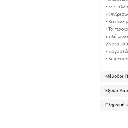
• Μέταλλο
• Φινίρισ
• Κατάλλη
• Τα προ
πολύ μεγά
γίνεται σ
• Εργοστ
• Χώρα κ
Μέθοδοι 
Έξοδα Απο
Πληρωμή μ