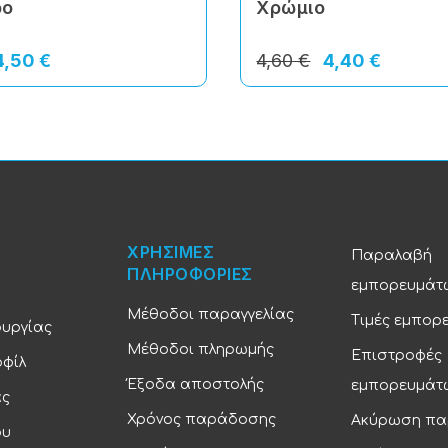
ρο
Χρώμιο
4,50 €
4,60 €
4,40 €
ΧΡΗΣΙΜΕΣ
Παραλαβή
ΠΛΗΡΟΦΟΡΙΕΣ
εμπορευμάτ
Μέθοδοι παραγγελίας
Τιμές εμπορ
ουργίας
Μέθοδοι πληρωμής
Επιστροφές
οφίλ
Έξοδα αποστολής
εμπορευμάτ
ας
Χρόνος παράδοσης
Ακύρωση πα
ου