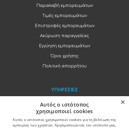
Παραλαβή εμπορευμάτων
Τιμές εμπορευμάτων
Επιστροφές εμπορευμάτων
Ακύρωση παραγγελίας
Εγγύηση εμπορευμάτων
Όροι χρήσης
Πολιτική απορρήτου
ΥΠΗΡΕΣΙΕΣ
×
Blog
Αυτός ο ιστότοπος
χρησιμοποιεί cookies
Παραγγελίες και πληρωμές
Αυτός ο ιστότοπος χρησιμοποιεί cookies για τη βελτίωση της
Χονδρική πώληση
εμπειρίας των χρηστών. Χρησιμοποιώντας τον ιστότοπό μας,