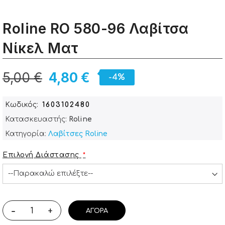
Roline RO 580-96 Λαβίτσα
Νίκελ Ματ
5,00 €
4,80 €
-4%
Κωδικός
1603102480
Κατασκευαστής:
Roline
Κατηγορία:
Λαβίτσες Roline
Επιλογή Διάστασης
-
+
ΑΓΟΡΆ