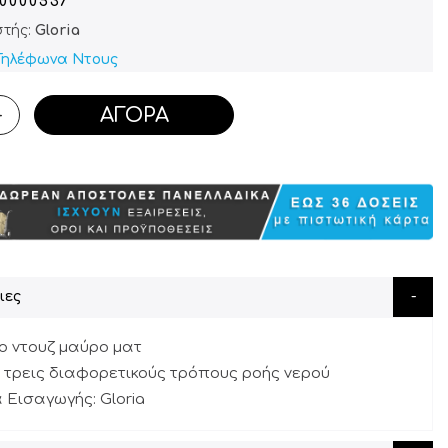
10000537
τής:
Gloria
Τηλέφωνα Ντους
ΑΓΟΡΆ
+
ιες
ο ντουζ μαύρο ματ
ι τρεις διαφορετικούς τρόπους ροής νερού
α Εισαγωγής: Gloria