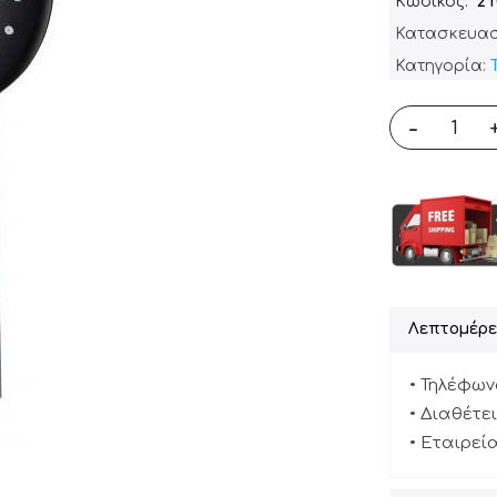
Κωδικός
2
Κατασκευασ
Κατηγορία:
-
Λεπτομέρε
• Τηλέφων
• Διαθέτε
• Εταιρεί