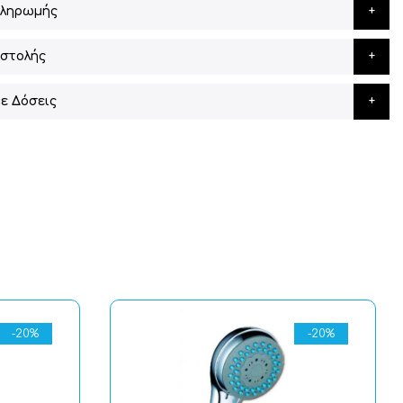
Πληρωμής
στολής
ε Δόσεις
-20%
-20%