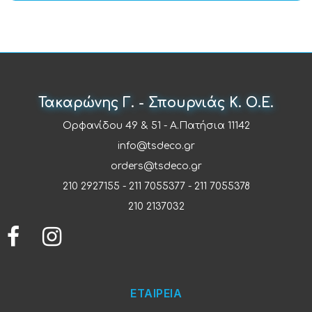
Τακαρώνης Γ. - Σπουρνιάς Κ. Ο.Ε.
Ορφανίδου 49 & 51 - Α.Πατήσια 11142
info@tsdeco.gr
orders@tsdeco.gr
210 2927155
-
211 7055377
-
211 7055378
210 2137032
ΕΤΑΙΡΕΙΑ