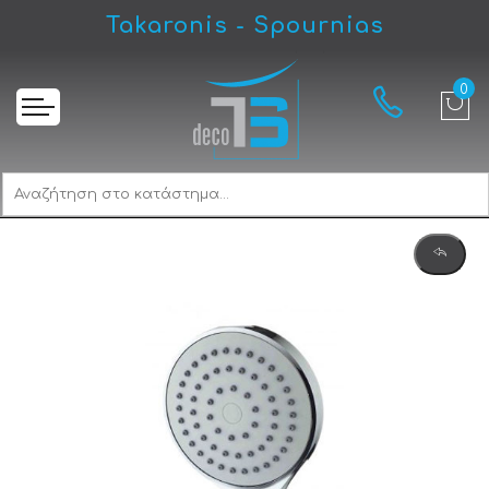
Takaronis - Spournias
Αρχική
Gloria Aosta Nova 111034 Τηλέφωνο Μπάνιου