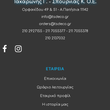
Τακαρώνης Γ. - Σπουρνιάς Κ. Ο.Ε.
Ορφανίδου 49 & 51 - Α.Πατήσια 11142
info@tsdeco.gr
orders@tsdeco.gr
210 2927155
-
211 7055377
-
211 7055378
210 2137032
ΕΤΑΙΡΕΙΑ
Επικοινωνία
Ωράριο λειτουργίας
Εταιρικό προφίλ
Η ιστορία μας