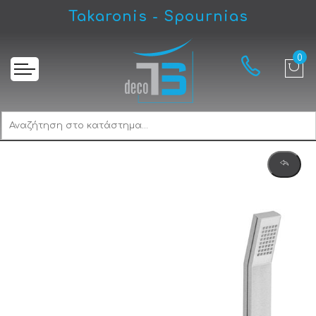
Takaronis - Spournias
Αρχική
Eurorama Quadra 144210-110 Inox Finish Μπαταρία Λουτρού