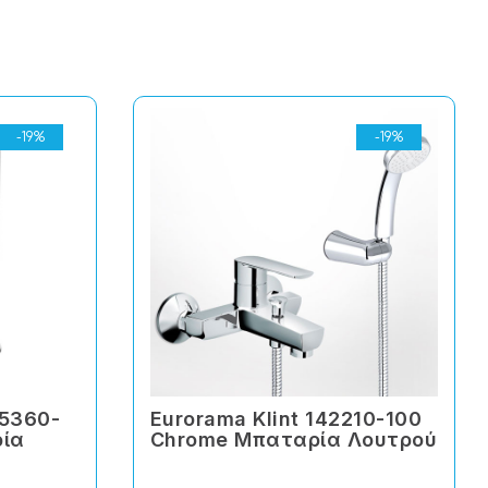
-19%
-19%
75360-
Eurorama Klint 142210-100
ρία
Chrome Μπαταρία Λουτρού