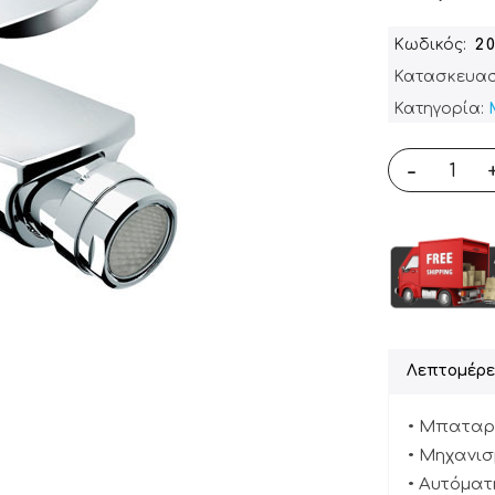
Κωδικός
2
Κατασκευασ
Κατηγορία:
-
Λεπτομέρε
• Μπαταρί
• Μηχανισ
• Αυτόματ