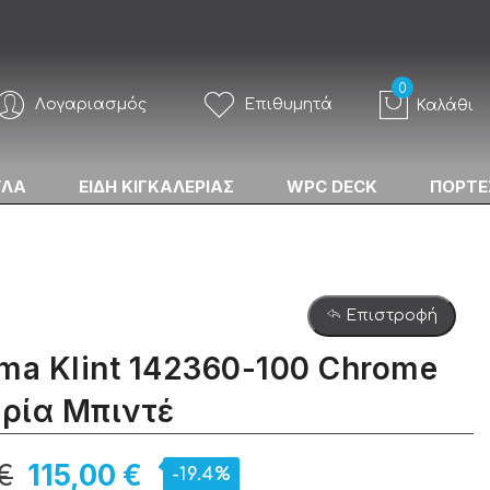
Λογαριασμός
Επιθυμητά
Καλάθι
ΥΛΑ
ΕΙΔΗ ΚΙΓΚΑΛΕΡΙΑΣ
WPC DECK
ΠΟΡΤΕ
Επιστροφή
ma Klint 142360-100 Chrome
ρία Μπιντέ
€
115,00 €
-19.4%