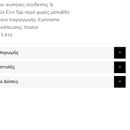
οι σωλήνες σύνδεσης ½
γία Eco Tap νερό χωρίς μόλυβδο
άσιο παραγωγής: Eurorama
οέλευσης: Ιταλία
 5 έτη
Πληρωμής
στολής
ε Δόσεις