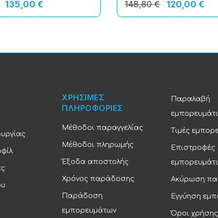
135,00 €
148,80 €
120,00 €
ΧΡΗΣΙΜΕΣ
Παραλαβή
ΠΛΗΡΟΦΟΡΙΕΣ
εμπορευμάτ
Μέθοδοι παραγγελίας
Τιμές εμπορ
ουργίας
Μέθοδοι πληρωμής
Επιστροφές
οφίλ
Έξοδα αποστολής
εμπορευμάτ
ας
Χρόνος παράδοσης
Ακύρωση πα
ου
Παράδοση
Εγγύηση εμ
εμπορευμάτων
Όροι χρήσης