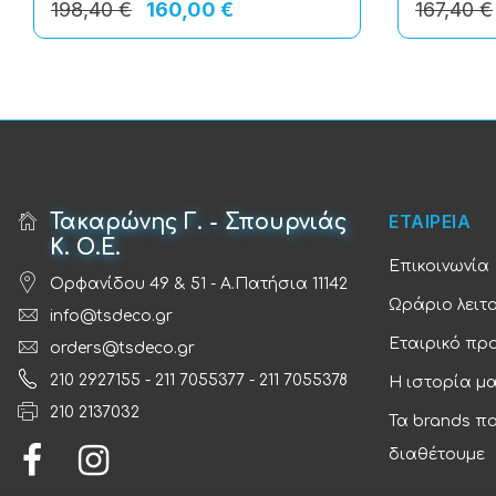
198,40 €
160,00 €
167,40 €
Τακαρώνης Γ. - Σπουρνιάς
ΕΤΑΙΡΕΙΑ
Κ. Ο.Ε.
Επικοινωνία
Ορφανίδου 49 & 51 - Α.Πατήσια 11142
Ωράριο λειτ
info@tsdeco.gr
Εταιρικό πρ
orders@tsdeco.gr
210 2927155
-
211 7055377
-
211 7055378
Η ιστορία μ
210 2137032
Τα brands π
διαθέτουμε