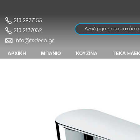
Eurorama Klint 142360-100 Chrome Μπατα
Αρχική
210 2927155
210 2137032
info@tsdeco.gr
ΑΡΧΙΚΗ
ΜΠΑΝΙΟ
ΚΟΥΖΙΝΑ
ΤΕΚΑ ΗΛΕ