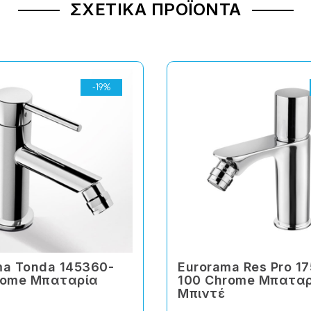
ΣΧΕΤΙΚΆ ΠΡΟΪΌΝΤΑ
-19%
ma Tonda 145360-
Eurorama Res Pro 1
rome Μπαταρία
100 Chrome Μπατα
Μπιντέ