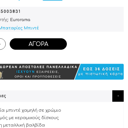
05003831
τής:
Eurorama
Μπαταρίες Μπιντέ
ΑΓΟΡΆ
+
ιες
α μπιντέ χαμηλή σε χρώμιο
μός με κεραμικούς δίσκους
η μεταλλική βαλβίδα