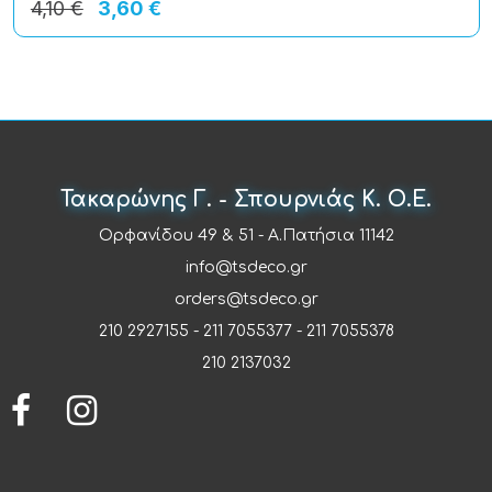
4,10 €
3,60 €
Τακαρώνης Γ. - Σπουρνιάς Κ. Ο.Ε.
Ορφανίδου 49 & 51 - Α.Πατήσια 11142
info@tsdeco.gr
orders@tsdeco.gr
210 2927155
-
211 7055377
-
211 7055378
210 2137032