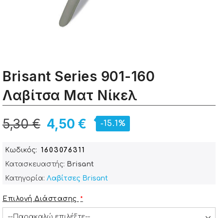
Brisant Series 901-160
Λαβίτσα Ματ Νίκελ
5,30 €
4,50 €
-15.1%
Κωδικός
1603076311
Κατασκευαστής:
Brisant
Κατηγορία:
Λαβίτσες Brisant
Επιλογή Διάστασης