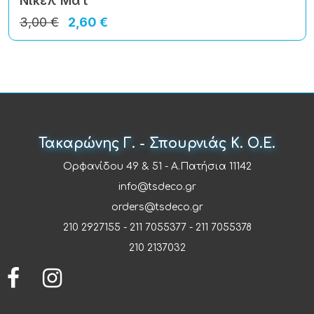
Νίκελ Ματ
3,00 €
2,60 €
Τακαρώνης Γ. - Σπουρνιάς Κ. Ο.Ε.
Ορφανίδου 49 & 51 - Α.Πατήσια 11142
info@tsdeco.gr
orders@tsdeco.gr
210 2927155
-
211 7055377
-
211 7055378
210 2137032