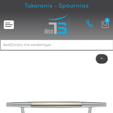
Takaronis - Spournias
Αρχική
Viometale Vio 05.49/96.Ε2 Λαβίτσα Νίκελ Ματ / Νίκελ