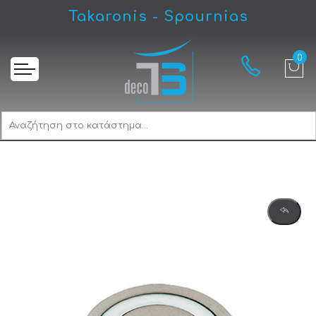
Takaronis - Spournias
Αρχική
Viometale Vio 01.75/28.Ε2 Πομολάκι Νίκελ Ματ / Νίκελ