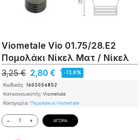
Viometale Vio 01.75/28.Ε2
Πομολάκι Νίκελ Ματ / Νίκελ
3,25 €
2,80 €
-13.8%
Κωδικός
1603056852
Κατασκευαστής:
Viometale
Κατηγορία:
Πομολάκια Viometale
-
+
ΑΓΟΡΆ