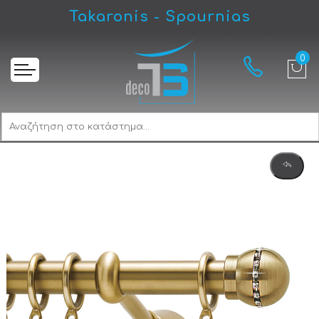
Takaronis - Spournias
Αρχική
Viometale Set Lucifer Riviere Κουρτινόξυλο Ø25 Όρο Ματ