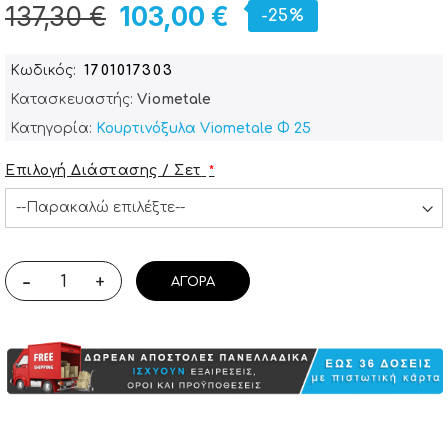
137,30 €
103,00 €
-25%
Κωδικός
1701017303
Κατασκευαστής:
Viometale
Κατηγορία:
Κουρτινόξυλα Viometale Φ 25
Επιλογή Διάστασης / Σετ
-
+
ΑΓΟΡΆ