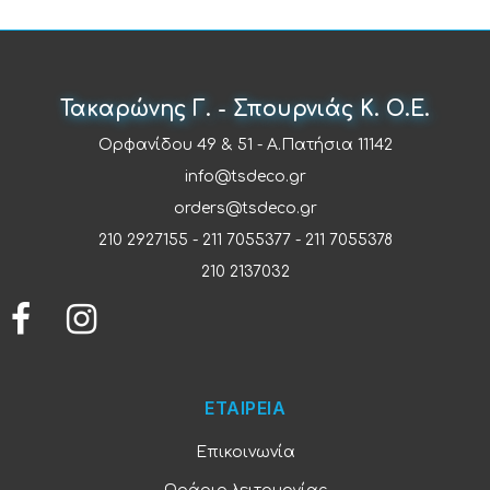
Τακαρώνης Γ. - Σπουρνιάς Κ. Ο.Ε.
Ορφανίδου 49 & 51 - Α.Πατήσια 11142
info@tsdeco.gr
orders@tsdeco.gr
210 2927155
-
211 7055377
-
211 7055378
210 2137032
ΕΤΑΙΡΕΙΑ
Επικοινωνία