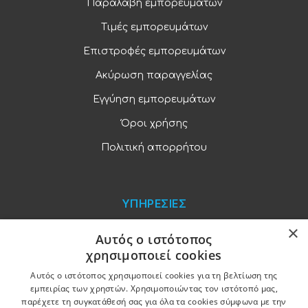
Παραλαβή εμπορευμάτων
Τιμές εμπορευμάτων
Επιστροφές εμπορευμάτων
Ακύρωση παραγγελίας
Εγγύηση εμπορευμάτων
Όροι χρήσης
Πολιτική απορρήτου
ΥΠΗΡΕΣΙΕΣ
×
Blog
Αυτός ο ιστότοπος
χρησιμοποιεί cookies
Παραγγελίες και πληρωμές
Αυτός ο ιστότοπος χρησιμοποιεί cookies για τη βελτίωση της
Χονδρική πώληση
εμπειρίας των χρηστών. Χρησιμοποιώντας τον ιστότοπό μας,
παρέχετε τη συγκατάθεσή σας για όλα τα cookies σύμφωνα με την
Ξενοδοχειακός εξοπλισμός