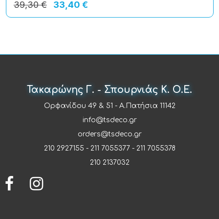
39,30 €
33,40 €
Τακαρώνης Γ. - Σπουρνιάς Κ. Ο.Ε.
Ορφανίδου 49 & 51 - Α.Πατήσια 11142
info@tsdeco.gr
orders@tsdeco.gr
210 2927155
-
211 7055377
-
211 7055378
210 2137032