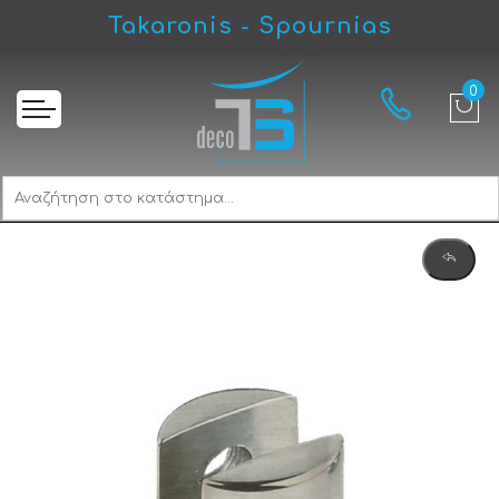
Takaronis - Spournias
Αρχική
Viometale Series 1100 Στήριγμα Γυάλινων Ραφιών Νίκελ Ματ