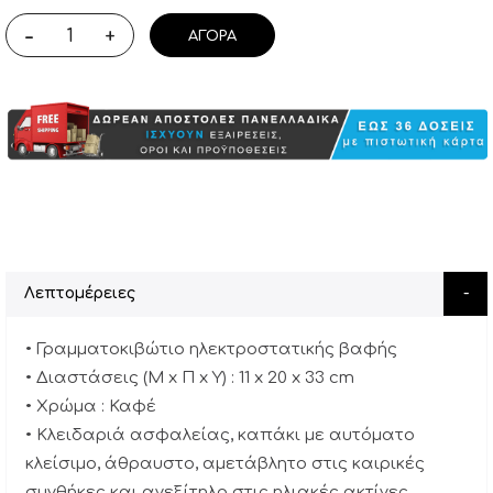
-
+
ΑΓΟΡΆ
Λεπτομέρειες
• Γραμματοκιβώτιο ηλεκτροστατικής βαφής
• Διαστάσεις (M x Π x Y) : 11 x 20 x 33 cm
• Xρώμα : Καφέ
• Κλειδαριά ασφαλείας, καπάκι με αυτόματο
κλείσιμο, άθραυστο, αμετάβλητο στις καιρικές
συνθήκες και ανεξίτηλο στις ηλιακές ακτίνες