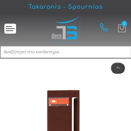
Takaronis - Spournias
Αρχική
Viometal Venice 405 Γραμματοκιβώτιο Καφέ