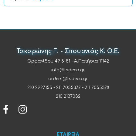
Τακαρώνης Γ. - Σπουρνιάς Κ. Ο.Ε.
Ορφανίδου 49 & 51 - Α.Πατήσια 11142
info@tsdeco.gr
orders@tsdeco.gr
210 2927155
-
211 7055377
-
211 7055378
210 2137032
ΕΤΑΙΡΕΙΑ