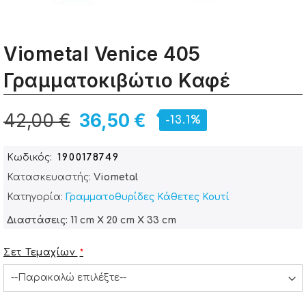
Viometal Venice 405
Γραμματοκιβώτιο Καφέ
42,00 €
36,50 €
-13.1%
Κωδικός
1900178749
Κατασκευαστής:
Viometal
Κατηγορία:
Γραμματοθυρίδες Κάθετες Κουτί
Διαστάσεις: 11 cm X 20 cm X 33 cm
Σετ Τεμαχίων