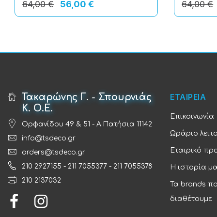
64,00 €
56,00 €
64,00 €
Τακαρώνης Γ. - Σπουρνιάς
ΕΤΑΙΡΕΙΑ
Κ. Ο.Ε.
Επικοινωνία
Ορφανίδου 49 & 51 - Α.Πατήσια 11142
Ωράριο λειτ
info@tsdeco.gr
Εταιρικό πρ
orders@tsdeco.gr
210 2927155
-
211 7055377
-
211 7055378
Η ιστορία μ
210 2137032
Τα brands π
διαθέτουμε