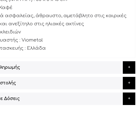
 Καφέ
ιά ασφαλείας, άθραυστο, αμετάβλητο στις καιρικές
και ανεξίτηλο στις ηλιακές ακτίνες
 κλειδιών
υαστής : Viometal
τασκευής : Ελλάδα
Πληρωμής
στολής
ε Δόσεις