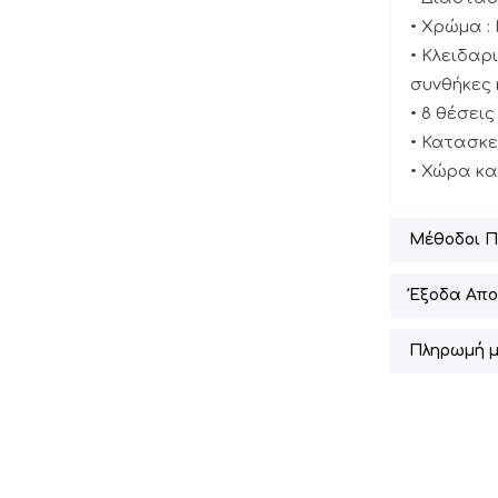
• Xρώμα :
• Κλειδαρ
συνθήκες 
• 8 θέσεις
• Κατασκε
• Χώρα κα
Μέθοδοι 
Έξοδα Απο
Πληρωμή μ