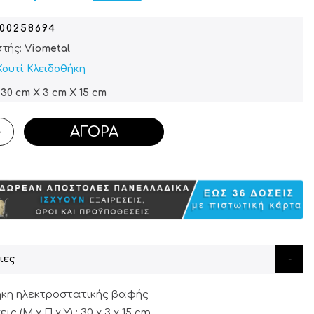
900258694
τής:
Viometal
Κουτί Κλειδοθήκη
30 cm X 3 cm X 15 cm
ΑΓΟΡΆ
+
ιες
ήκη ηλεκτροστατικής βαφής
ς (M x Π x Y) : 30 x 3 x 15 cm