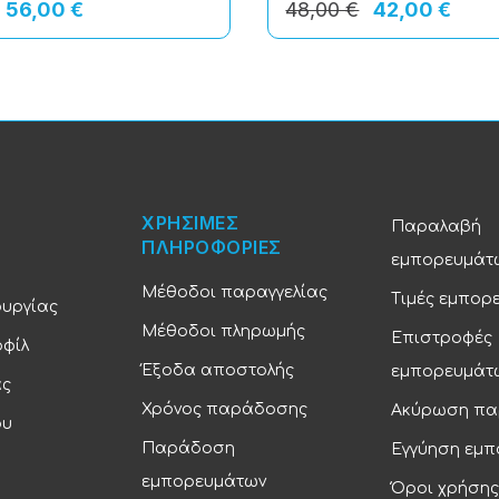
56,00 €
48,00 €
42,00 €
ΧΡΗΣΙΜΕΣ
Παραλαβή
ΠΛΗΡΟΦΟΡΙΕΣ
εμπορευμάτ
Μέθοδοι παραγγελίας
Τιμές εμπορ
ουργίας
Μέθοδοι πληρωμής
Επιστροφές
οφίλ
Έξοδα αποστολής
εμπορευμάτ
ας
Χρόνος παράδοσης
Ακύρωση πα
ου
Παράδοση
Εγγύηση εμ
εμπορευμάτων
Όροι χρήσης