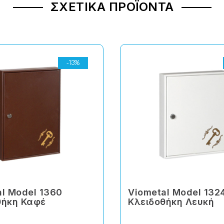
ΣΧΕΤΙΚΆ ΠΡΟΪΌΝΤΑ
-13%
l Model 1360
Viometal Model 132
θήκη Καφέ
Κλειδοθήκη Λευκή