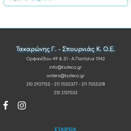
Τακαρώνης Γ. - Σπουρνιάς Κ. Ο.Ε.
Ορφανίδου 49 & 51 - Α.Πατήσια 11142
info@tsdeco.gr
orders@tsdeco.gr
210 2927155
-
211 7055377
-
211 7055378
210 2137032
ΕΤΑΙΡΕΙΑ