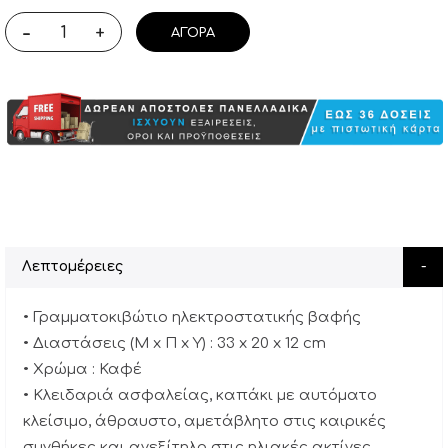
-
+
ΑΓΟΡΆ
Λεπτομέρειες
• Γραμματοκιβώτιο ηλεκτροστατικής βαφής
• Διαστάσεις (M x Π x Y) : 33 x 20 x 12 cm
• Xρώμα : Καφέ
• Κλειδαριά ασφαλείας, καπάκι με αυτόματο
κλείσιμο, άθραυστο, αμετάβλητο στις καιρικές
συνθήκες και ανεξίτηλο στις ηλιακές ακτίνες