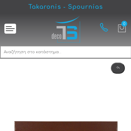
Takaronis - Spournias
Αρχική
Viometal Florence 406 Γραμματοκιβώτιο Καφέ