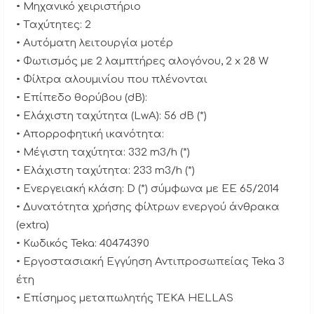
• Μηχανικό χειριστήριο
• Tαχύτητες: 2
• Αυτόματη λειτουργία μοτέρ
• Φωτισμός με 2 λαμπτήρες αλογόνου, 2 x 28 W
• Φίλτρα αλουμινίου που πλένονται
• Επίπεδο θορύβου (dΒ):
• Ελάχιστη ταχύτητα (LwA): 56 dB (*)
• Απορροφητική ικανότητα:
• Mέγιστη ταχύτητα: 332 m3/h (*)
• Ελάχιστη ταχύτητα: 233 m3/h (*)
• Ενεργειακή κλάση: D (*) σύμφωνα με ΕΕ 65/2014
• Δυνατότητα χρήσης φίλτρων ενεργού άνθρακα
(extra)
• Κωδικός Teka: 40474390
• Εργοστασιακή Eγγύηση Αντιπροσωπείας Teka 3
έτη
• Επίσημος μεταπωλητής TEKA HELLAS