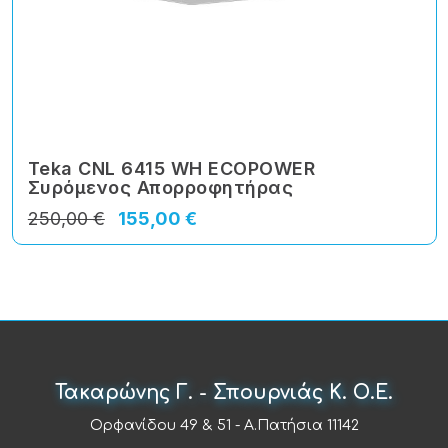
Teka CNL 6415 WH ECOPOWER
Συρόμενος Απορροφητήρας
250,00 €
155,00 €
Τακαρώνης Γ. - Σπουρνιάς Κ. Ο.Ε.
Ορφανίδου 49 & 51 - Α.Πατήσια 11142