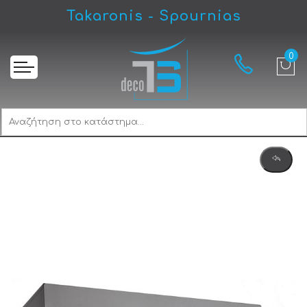
Takaronis - Spournias
Αρχική
Teka TL 9310 SS Συρόμενος Απορροφητήρας