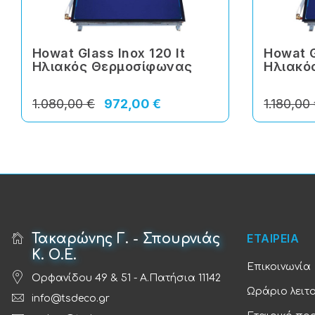
Howat Glass Inox 120 lt
Howat G
Ηλιακός Θερμοσίφωνας
Ηλιακό
1.080,00 €
972,00 €
1.180,00
Τακαρώνης Γ. - Σπουρνιάς
ΕΤΑΙΡΕΙΑ
Κ. Ο.Ε.
Επικοινωνία
Ορφανίδου 49 & 51 - Α.Πατήσια 11142
Ωράριο λειτ
info@tsdeco.gr