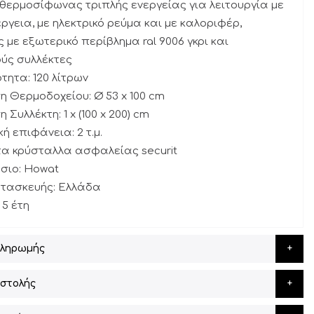
 θερμοσίφωνας τριπλής ενεργείας για λειτουργία με
έργεια, με ηλεκτρικό ρεύμα και με καλοριφέρ,
ς με εξωτερικό περίβλημα ral 9006 γκρι και
ούς συλλέκτες
τητα: 120 λίτρων
η Θερμοδοχείου: Ø 53 x 100 cm
 Συλλέκτη: 1 x (100 x 200) cm
κή επιφάνεια: 2 τ.μ.
α κρύσταλλα ασφαλείας securit
σιο: Howat
ατασκευής: Ελλάδα
 5 έτη
Πληρωμής
στολής