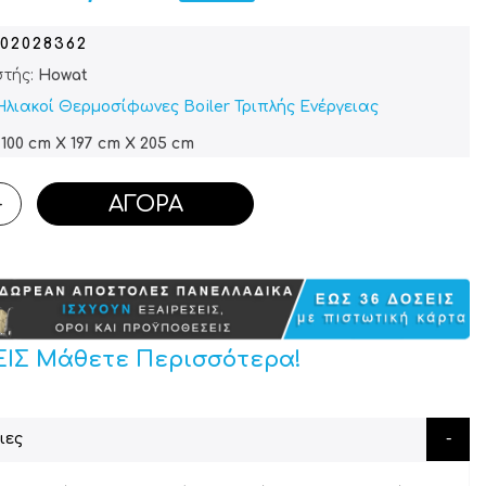
302028362
τής:
Howat
Ηλιακοί Θερμοσίφωνες Boiler Τριπλής Ενέργειας
100 cm X 197 cm X 205 cm
ΑΓΟΡΆ
+
ΕΙΣ Μάθετε Περισσότερα!
ιες