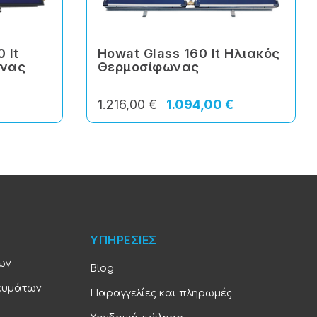
 lt
Howat Glass 160 lt Ηλιακός
ωνας
Θερμοσίφωνας
1.216,00 €
1.094,00 €
ΥΠΗΡΕΣΙΕΣ
ων
Blog
ευμάτων
Παραγγελίες και πληρωμές