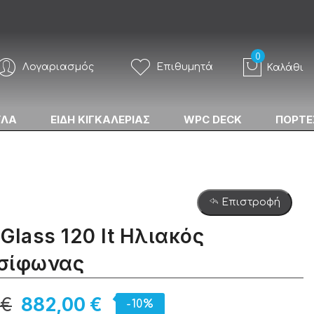
Λογαριασμός
Επιθυμητά
Καλάθι
ΥΛΑ
ΕΙΔΗ ΚΙΓΚΑΛΕΡΙΑΣ
WPC DECK
ΠΟΡΤΕ
Επιστροφή
Glass 120 lt Ηλιακός
σίφωνας
 €
882,00 €
-10%