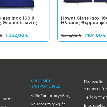
lass Inox 160 lt
Howat Glass Inox 160
ς Θερμοσίφωνας
Ηλιακός Θερμοσίφ
 €
1.062,00 €
1.316,00 €
1.184,00 €
ΧΡΗΣΙΜΕΣ
Παραλαβή
ΠΛΗΡΟΦΟΡΙΕΣ
εμπορευμάτ
Μέθοδοι παραγγελίας
Τιμές εμπορ
ουργίας
Μέθοδοι πληρωμής
Επιστροφές