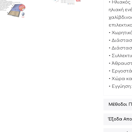
• Ηλιακός
ηλιακή εν
χαλίβδινο
επιλεκτικ
• Χωρητικό
• Διάστασ
• Διάσταση
• Συλλεκτι
• Άθραυστ
• Εργοστά
• Xώρα κ
• Εγγύηση:
Μέθοδοι 
Έξοδα Απο