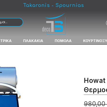
Takaronis - Spournias
ς
ΚΤΡΙΚΑ
ΠΛΑΚΑΚΙΑ
ΠΟΜΟΛΑ
ΚΟΥΡΤΙΝΟΞ
Howat 
Θερμο
980,00