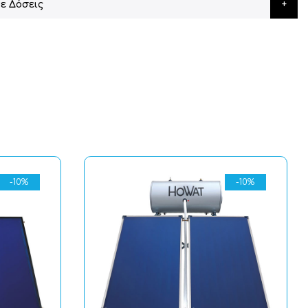
ε Δόσεις
-10%
-10%