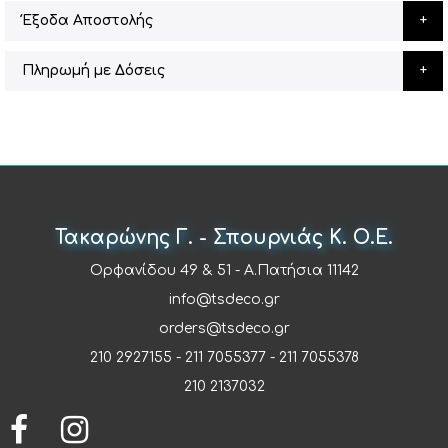
Έξοδα Αποστολής
Πληρωμή με Δόσεις
Τακαρώνης Γ. - Σπουρνιάς Κ. Ο.Ε.
Ορφανίδου 49 & 51 - Α.Πατήσια 11142
info@tsdeco.gr
orders@tsdeco.gr
210 2927155
-
211 7055377
-
211 7055378
210 2137032