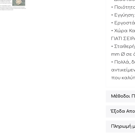
• Ποιότητ
• Εγγύηση:
• Εργοστά
• Χώρα Κ
ΓΙΑΤΙ ΣΕ
• Σταθερή
mm Ø σε ό
• Πολλά, 
αντικείμε
που καλύπ
Μέθοδοι 
Έξοδα Απο
Πληρωμή μ