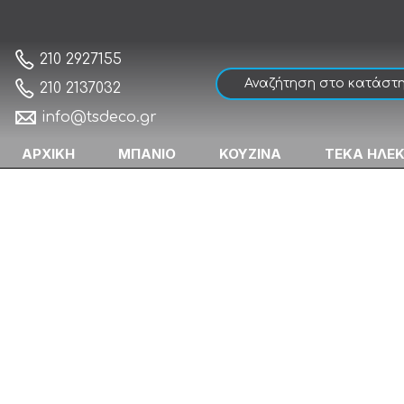
Sanco Tempo 14008-Α03 Άγκιστρο Μονό
Αρχική
210 2927155
210 2137032
info@tsdeco.gr
ΑΡΧΙΚΗ
ΜΠΑΝΙΟ
ΚΟΥΖΙΝΑ
ΤΕΚΑ ΗΛΕ