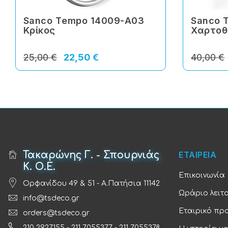
Sanco Τempo 14009-Α03
Sanco 
Κρίκος
Χαρτοθ
25,00 €
22,50 €
40,00 €
Τακαρώνης Γ. - Σπουρνιάς
ΕΤΑΙΡΕΙΑ
Κ. Ο.Ε.
Επικοινωνία
Ορφανίδου 49 & 51 - Α.Πατήσια 11142
Ωράριο λειτ
info@tsdeco.gr
Εταιρικό πρ
orders@tsdeco.gr
210 2927155
-
211 7055377
-
211 7055378