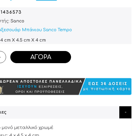
01436573
τής:
Sanco
Αξεσουάρ Μπάνιου Sanco Tempo
4 cm X 4.5 cm X 4 cm
ΑΓΟΡΆ
+
ιες
ο μονό μεταλλικό χρωμέ
ις: 4 x 4,5 x 4 cm