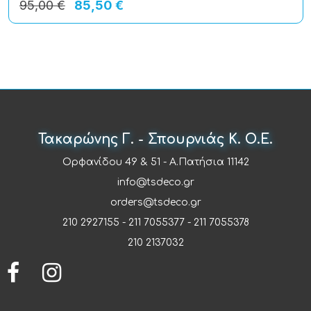
95,00 €
85,50 €
Τακαρώνης Γ. - Σπουρνιάς Κ. Ο.Ε.
Ορφανίδου 49 & 51 - Α.Πατήσια 11142
info@tsdeco.gr
orders@tsdeco.gr
210 2927155
-
211 7055377
-
211 7055378
210 2137032