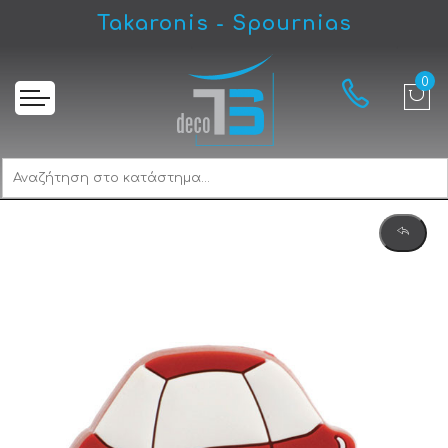
Takaronis - Spournias
Αρχική
Roline RO 599 Πομολάκι Παιδικό Αυτοκίνητο