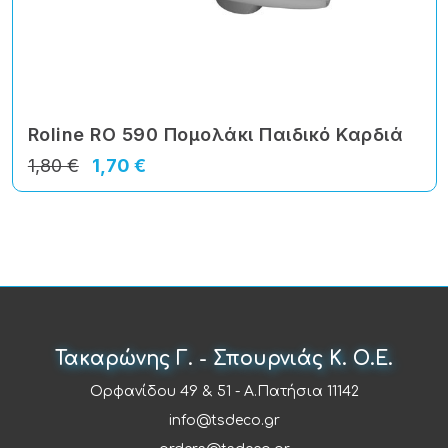
Roline RO 590 Πομολάκι Παιδικό Καρδιά
1,80 €
1,70 €
Τακαρώνης Γ. - Σπουρνιάς Κ. Ο.Ε.
Ορφανίδου 49 & 51 - Α.Πατήσια 11142
info@tsdeco.gr