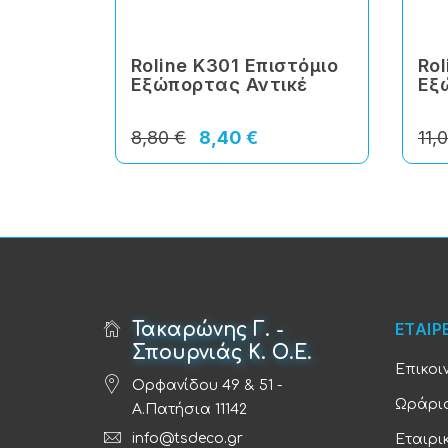
Roline Κ301 Επιστόμιο
Rol
Εξώπορτας Αντικέ
Εξ
8,80 €
8,40 €
11,
Τακαρώνης Γ. -
ΕΤΑΙΡ
Σπουρνιάς Κ. Ο.Ε.
Επικοι
Ορφανίδου 49 & 51 -
Ωράριο
Α.Πατήσια 11142
info@tsdeco.gr
Εταιρι