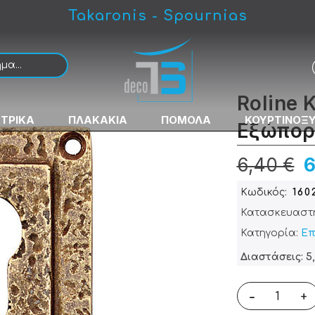
Takaronis - Spournias
Roline 
ΚΤΡΙΚΑ
ΠΛΑΚΑΚΙΑ
ΠΟΜΟΛΑ
ΚΟΥΡΤΙΝΟΞ
Εξώπορ
6,40 €
6
Κωδικός
160
Κατασκευαστ
Κατηγορία:
Επ
Διαστάσεις: 5,
-
+