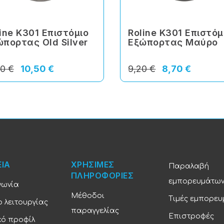
ine Κ301 Επιστόμιο
Roline Κ301 Επιστόμ
ώπορτας Old Silver
Εξώπορτας Μαύρο
00 €
10,50 €
9,20 €
8,70 €
ΕΙΑ
ΧΡΗΣΙΜΕΣ
Παραλαβή
ΠΛΗΡΟΦΟΡΙΕΣ
εμπορευμάτω
νωνία
Μέθοδοι
Τιμές εμπορε
 λειτουργίας
παραγγελίας
Επιστροφές
κό προφίλ