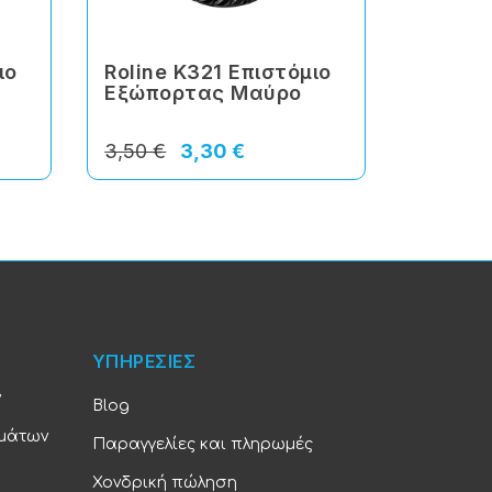
ιο
Roline Κ321 Επιστόμιο
Roline
Εξώπορτας Μαύρο
Επιστό
Μαύρο
3,50 €
3,30 €
5,20 €
ΥΠΗΡΕΣΙΕΣ
ν
Blog
υμάτων
Παραγγελίες και πληρωμές
Χονδρική πώληση