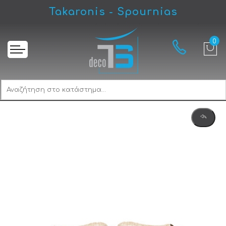
Takaronis - Spournias
Αρχική
Roline K315-06 Λαβή Εξώπορτας Αντικέ Κρακελέ