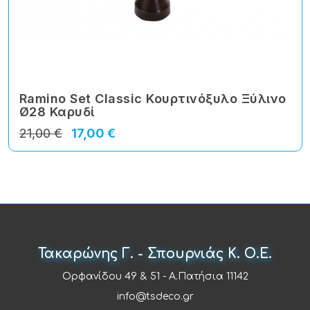
Ramino Set Classic Κουρτινόξυλο Ξύλινο
Ø28 Καρυδί
21,00 €
17,00 €
Τακαρώνης Γ. - Σπουρνιάς Κ. Ο.Ε.
Ορφανίδου 49 & 51 - Α.Πατήσια 11142
info@tsdeco.gr