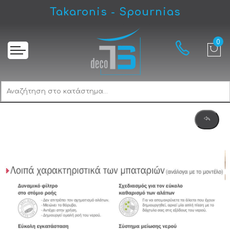
Takaronis - Spournias
Αρχική
Ramino Set Classic Κουρτινόξυλο Ξύλινο Ø35 Φυσικό