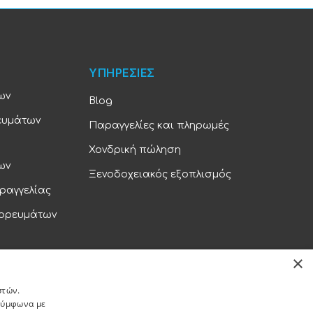
ΥΠΗΡΕΣΙΕΣ
ων
Blog
ευμάτων
Παραγγελίες και πληρωμές
Χονδρική πώληση
ων
Ξενοδοχειακός εξοπλισμός
ραγγελίας
πορευμάτων
×
ορρήτου
στών.
 σύμφωνα με