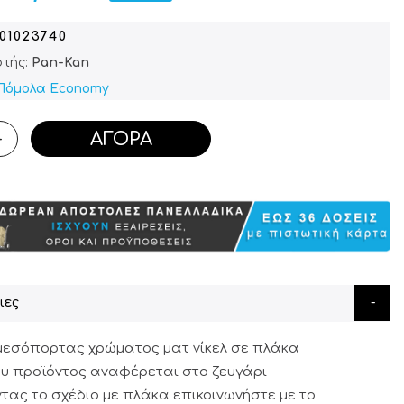
601023740
τής:
Pan-Kan
Πόμολα Economy
ΑΓΟΡΆ
+
ιες
μεσόπορτας χρώματος ματ νίκελ σε πλάκα
του προϊόντος αναφέρεται στο ζευγάρι
ντας το σχέδιο με πλάκα επικοινωνήστε με το