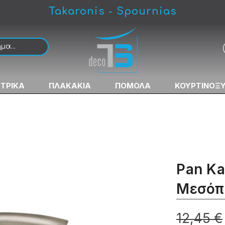
Takaronis - Spournias
όπορτας Ματ Νίκελ
ΚΤΡΙΚΑ
ΠΛΑΚΑΚΙΑ
ΠΟΜΟΛΑ
ΚΟΥΡΤΙΝΟΞ
Pan Ka
Μεσόπ
12,45 €