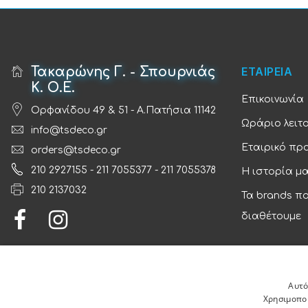
Τακαρώνης Γ. - Σπουρνιάς
ΕΤΑΙΡΕΙΑ
Κ. Ο.Ε.
Επικοινωνία
Ορφανίδου 49 & 51 - Α.Πατήσια 11142
Ωράριο λειτ
info@tsdeco.gr
Εταιρικό πρ
orders@tsdeco.gr
210 2927155
-
211 7055377
-
211 7055378
Η ιστορία μ
210 2137032
Τα brands π
διαθέτουμε
Αυτό
Χρησιμοποι