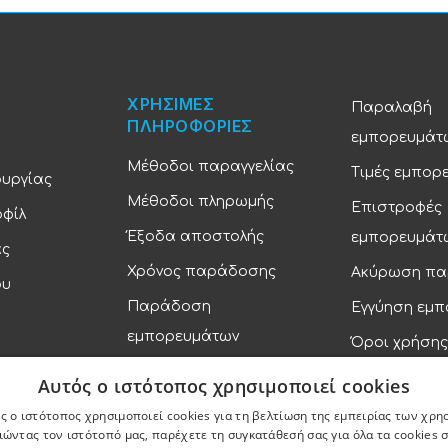
ΧΡΗΣΙΜΕΣ
Παραλαβή
ΠΛΗΡΟΦΟΡΙΕΣ
εμπορευμάτ
Μέθοδοι παραγγελίας
Τιμές εμπορ
ουργίας
Μέθοδοι πληρωμής
Επιστροφές
οφίλ
Έξοδα αποστολής
εμπορευμάτ
ας
Χρόνος παράδοσης
Ακύρωση πα
ου
Παράδοση
Εγγύηση εμ
εμπορευμάτων
Όροι χρήσης
Πολιτική απ
Αυτός ο ιστότοπος χρησιμοποιεί cookies
ς ο ιστότοπος χρησιμοποιεί cookies για τη βελτίωση της εμπειρίας των χρη
ώντας τον ιστότοπό μας, παρέχετε τη συγκατάθεσή σας για όλα τα cookies