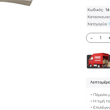
Κωδικός
1
Κατασκευασ
Κατηγορία:
-
Λεπτομέρε
• Πόμολο 
• Η τιμή 
• Επιλέγο