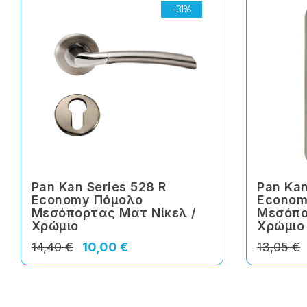
-31%
Pan Kan Series 528 R
Pan Kan
Economy Πόμολο
Econom
Μεσόπορτας Ματ Νίκελ /
Μεσόπο
Χρώμιο
Χρώμιο
14,40 €
10,00 €
13,05 €