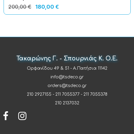
200,00 €
180,00 €
Τακαρώνης Γ. - Σπουρνιάς Κ. Ο.Ε.
Ορφανίδου 49 & 51 - Α.Πατήσια 11142
info@tsdeco.gr
orders@tsdeco.gr
210 2927155
-
211 7055377
-
211 7055378
210 2137032