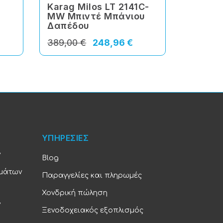
Karag Milos LT 2141C-
Karag 
MW Μπιντέ Μπάνιου
MB Μπ
Δαπέδου
Δαπέδ
389,00 €
248,96 €
399,00
ΥΠΗΡΕΣΙΕΣ
ν
Blog
υμάτων
Παραγγελίες και πληρωμές
Χονδρική πώληση
ν
Ξενοδοχειακός εξοπλισμός