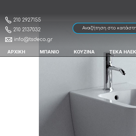
Karag New Legend BH10100 Μπιντέ Μπάνι
Αρχική
210 2927155
210 2137032
info@tsdeco.gr
ΑΡΧΙΚΗ
ΜΠΑΝΙΟ
ΚΟΥΖΙΝΑ
ΤΕΚΑ ΗΛΕ