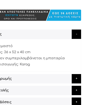
ς
ρεμαστό
: 36 x 52 x 40 cm
 δεν συμπεριλαμβάνεται η μπαταρία
εισαγωγής: Karag
ηρωμής
τολής
Δόσεις