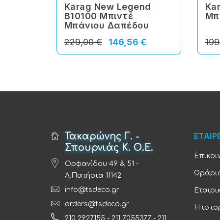
Karag New Legend
Ka
B10100 Μπιντέ
Μπ
Μπάνιου Δαπέδου
229,00 €
146,56 €
199
Τακαρώνης Γ. -
ΕΤΑΙΡ
Σπουρνιάς Κ. Ο.Ε.
Επικοι
Ορφανίδου 49 & 51 -
Ωράριο
Α.Πατήσια 11142
info@tsdeco.gr
Εταιρι
orders@tsdeco.gr
Η ιστο
210 2927155
-
211 7055377
-
211