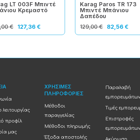
rag LT 003F Μπιντέ
Karag Paros TR 173
άνιου Κρεμαστό
Μπιντέ Μπάνιου
Δαπέδου
,00 €
127,36 €
129,00 €
82,56 €
ΕΙΑ
ΧΡΗΣΙΜΕΣ
Παραλαβή
ΠΛΗΡΟΦΟΡΙΕΣ
εμπορευμάτω
νωνία
Μέθοδοι
Τιμές εμπορε
 λειτουργίας
παραγγελίας
Επιστροφές
κό προφίλ
Μέθοδοι πληρωμής
εμπορευμάτω
ρία μας
Έξοδα αποστολής
Ακύρωση