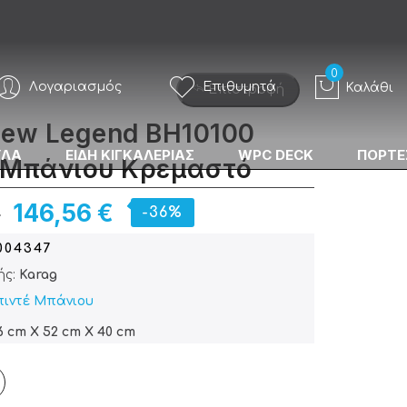
Λογαριασμός
Επιθυμητά
Καλάθι
Επιστροφή
New Legend BH10100
ΥΛΑ
ΕΙΔΗ ΚΙΓΚΑΛΕΡΙΑΣ
WPC DECK
ΠΟΡΤΕ
 Μπάνιου Κρεμαστό
€
146,56 €
-36%
004347
ής:
Karag
ιντέ Μπάνιου
6 cm X 52 cm X 40 cm