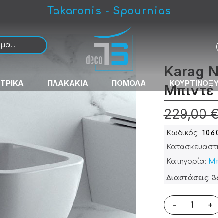
Takaronis - Spournias
ου Κρεμαστό
Karag 
ΚΤΡΙΚΑ
ΠΛΑΚΑΚΙΑ
ΠΟΜΟΛΑ
ΚΟΥΡΤΙΝΟΞ
Μπιντέ
229,00 
Κωδικός
106
Κατασκευαστ
Κατηγορία:
Μπ
Διαστάσεις: 3
-
+