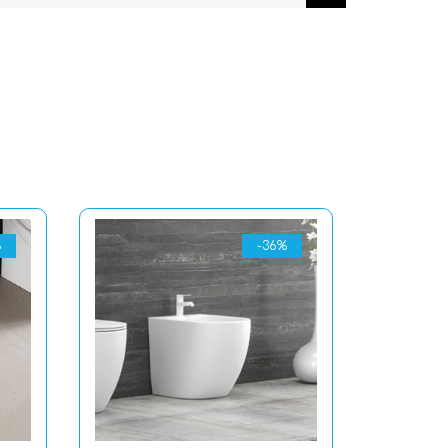
%
-36%