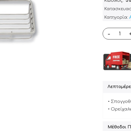
Κωδικός
30
Κατασκευασ
Κατηγορία:
-
Λεπτομέρε
• Σπογγοθ
• Ορείχαλ
Μέθοδοι 