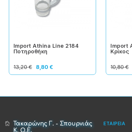
Import Athina Line 2184
Import 
Ποτηροθήκη
Κρίκος
13,20 €
8,80 €
10,80 €
Τακαρώνης Γ. - Σπουρνιάς
ΕΤΑΙΡΕΙΑ
Κ. Ο.Ε.