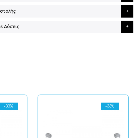
στολής
ε Δόσεις
-33%
-33%