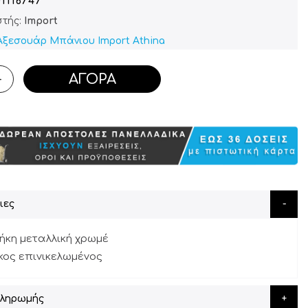
1116747
τής:
Import
Αξεσουάρ Μπάνιου Import Athina
ΑΓΟΡΆ
+
ιες
ήκη μεταλλική χρωμέ
κος επινικελωμένος
Πληρωμής