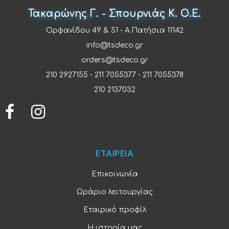
Τακαρώνης Γ. - Σπουρνιάς Κ. Ο.Ε.
Ορφανίδου 49 & 51 - Α.Πατήσια 11142
info@tsdeco.gr
orders@tsdeco.gr
210 2927155
-
211 7055377
-
211 7055378
210 2137032
ΕΤΑΙΡΕΙΑ
Επικοινωνία
Ωράριο λειτουργίας
Εταιρικό προφίλ
Η ιστορία μας