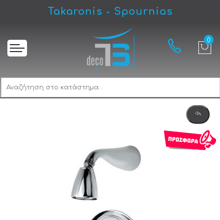
Takaronis - Spournias
Αρχική
Gloria Vento 430102 Σετ Εξαρτημάτων Εντοιχισμού