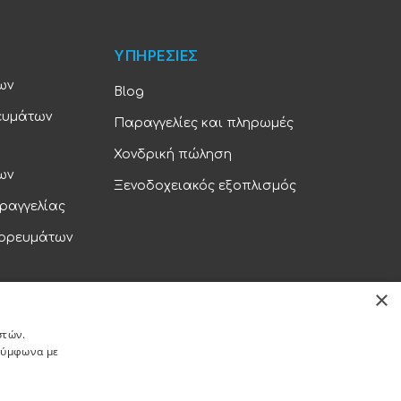
ΥΠΗΡΕΣΙΕΣ
ων
Blog
ευμάτων
Παραγγελίες και πληρωμές
Χονδρική πώληση
ων
Ξενοδοχειακός εξοπλισμός
ραγγελίας
πορευμάτων
×
ορρήτου
στών.
 σύμφωνα με