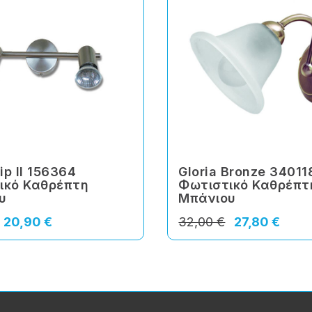
ip II 156364
Gloria Bronze 34011
ικό Καθρέπτη
Φωτιστικό Καθρέπτ
υ
Μπάνιου
20,90 €
32,00 €
27,80 €