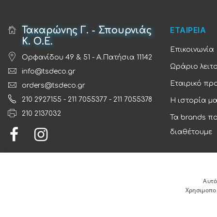
Τακαρώνης Γ. - Σπουρνιάς
ΕΤΑΙΡΕΙΑ
Κ. Ο.Ε.
Επικοινωνία
Ορφανίδου 49 & 51 - Α.Πατήσια 11142
Ωράριο λειτ
info@tsdeco.gr
Εταιρικό πρ
orders@tsdeco.gr
210 2927155
-
211 7055377
-
211 7055378
Η ιστορία μ
210 2137032
Τα brands π
διαθέτουμε
Αυτό
Χρησιμοποι