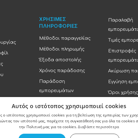
ΧΡΗΣΙΜΕΣ
Παραλαβή
ΠΛΗΡΟΦΟΡΙΕΣ
εμπορευμάτ
Μέθοδοι παραγγελίας
Τιμές εμπορ
ουργίας
Μέθοδοι πληρωμής
Επιστροφές
οφίλ
Έξοδα αποστολής
εμπορευμάτ
ας
Χρόνος παράδοσης
Ακύρωση πα
ου
Παράδοση
Εγγύηση εμ
εμπορευμάτων
Όροι χρήσης
Πολιτική απ
Αυτός ο ιστότοπος χρησιμοποιεί cookies
ς ο ιστότοπος χρησιμοποιεί cookies για τη βελτίωση της εμπειρίας των χρη
ώντας τον ιστότοπό μας, παρέχετε τη συγκατάθεσή σας για όλα τα cookies
την Πολιτική μας για τα cookies.
Διαβάστε περισσότερα