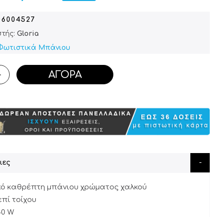
06004527
τής:
Gloria
Φωτιστικά Μπάνιου
ΑΓΟΡΆ
+
ιες
κό καθρέπτη μπάνιου χρώματος χαλκού
επί τοίχου
 40 W