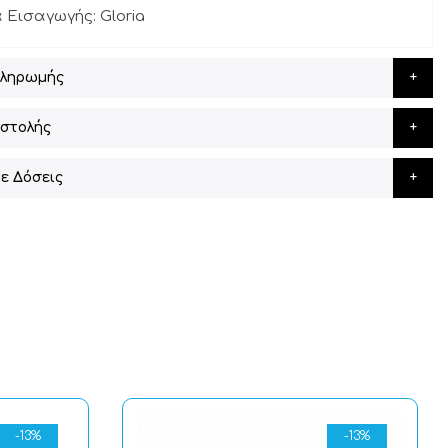
α Εισαγωγής: Gloria
Πληρωμής
στολής
ε Δόσεις
-13%
-13%