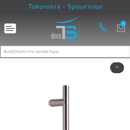
Takaronis - Spournias
Αρχική
Convex 475S Λαβή Εξώπορτας Ματ Νίκελ/Inox