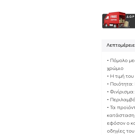
Λεπτομέρειε
• Πόμολο μ
χρώμιο
• Η τιμή το
• Ποιότητα
• Φινίρισμα
• Περιλαμβά
• Τα προϊό
κατάσταση 
εφόσον ο κ
οδηγίες το