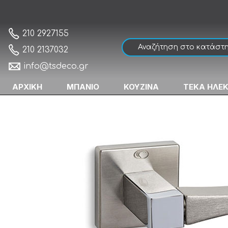
Convex 835 Πόμολο Μεσόπορτας Ματ Νίκ
Αρχική
210 2927155
210 2137032
info@tsdeco.gr
ΑΡΧΙΚΗ
ΜΠΑΝΙΟ
ΚΟΥΖΙΝΑ
ΤΕΚΑ ΗΛΕ