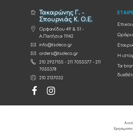
Τακαρώνης Γ. -
ΕΤΑΙΡ
Σπουρνιάς Κ. Ο.Ε.
Επικοι
Ορφανίδου 49 & 51 -
Ωράριο
Α.Πατήσια 11142
info@tsdeco.gr
Εταιρι
orders@tsdeco.gr
Η ιστο
210 2927155
-
211 7055377
-
211
Τα bra
7055378
διαθέτ
210 2137032
Αυτό
Χρησιμοποι