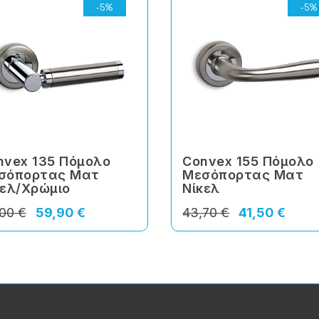
-5%
-5%
nvex 135 Πόμολο
Convex 155 Πόμολο
σόπορτας Ματ
Μεσόπορτας Ματ
κελ/Χρώμιο
Νίκελ
00 €
59,90 €
43,70 €
41,50 €