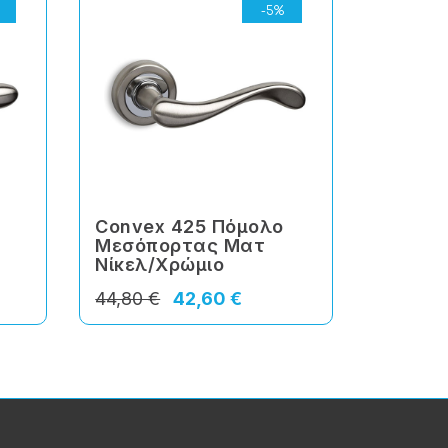
-5%
Convex 425 Πόμολο
Conve
Μεσόπορτας Ματ
Μεσόπ
Νίκελ/Χρώμιο
Νίκελ/
44,80 €
42,60 €
69,10 €