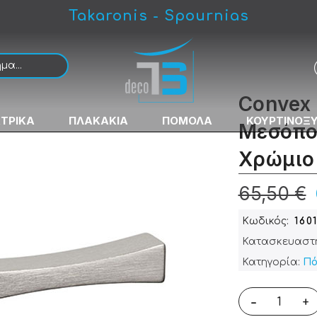
Takaronis - Spournias
ελ/Χρώμιο
Convex
ΚΤΡΙΚΑ
ΠΛΑΚΑΚΙΑ
ΠΟΜΟΛΑ
ΚΟΥΡΤΙΝΟΞ
Μεσόπο
Χρώμιο
65,50 €
Κωδικός
160
Κατασκευαστ
Κατηγορία:
Πό
-
+