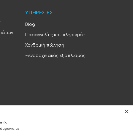
ΥΠΗΡΕΣΙΕΣ
ν
Blog
υμάτων
Παραγγελίες και πληρωμές
Χονδρική πώληση
ν
Ξενοδοχειακός εξοπλισμός
ν
×
ρήτου
στών.
 σύμφωνα με