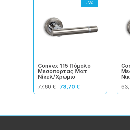
-5%
Convex 115 Πόμολο
Co
Μεσόπορτας Ματ
Με
Νίκελ/Χρώμιο
Νί
77,60 €
73,70 €
63,