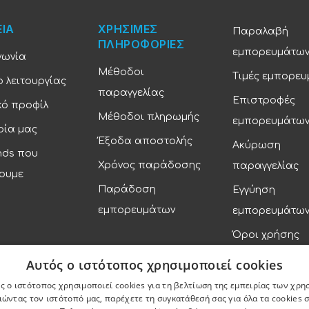
ΕΙΑ
ΧΡΗΣΙΜΕΣ
Παραλαβή
ΠΛΗΡΟΦΟΡΙΕΣ
εμπορευμάτω
νωνία
Μέθοδοι
Τιμές εμπορε
 λειτουργίας
παραγγελίας
Επιστροφές
κό προφίλ
Μέθοδοι πληρωμής
εμπορευμάτω
ρία μας
Έξοδα αποστολής
Ακύρωση
nds που
Χρόνος παράδοσης
παραγγελίας
ουμε
Παράδοση
Εγγύηση
εμπορευμάτων
εμπορευμάτω
Όροι χρήσης
Πολιτική απορ
Αυτός ο ιστότοπος χρησιμοποιεί cookies
ς ο ιστότοπος χρησιμοποιεί cookies για τη βελτίωση της εμπειρίας των χρη
ώντας τον ιστότοπό μας, παρέχετε τη συγκατάθεσή σας για όλα τα cookies