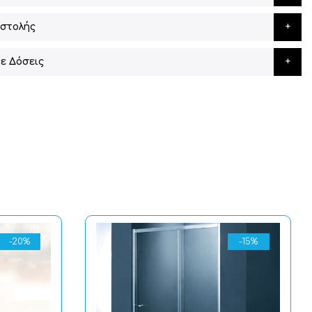
στολής
ε Δόσεις
-20%
-15%