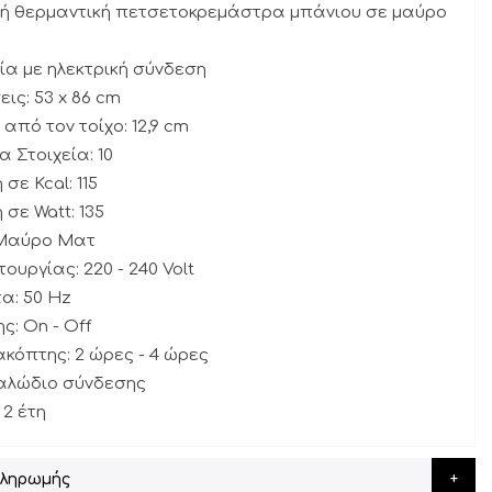
κή θερμαντική πετσετοκρεμάστρα μπάνιου σε μαύρο
γία με ηλεκτρική σύνδεση
ις: 53 x 86 cm
από τον τοίχο: 12,9 cm
α Στοιχεία: 10
σε Kcal: 115
 σε Watt: 135
 Μαύρο Ματ
τουργίας: 220 - 240 Volt
τα: 50 Hz
ς: On - Off
ακόπτης: 2 ώρες - 4 ώρες
καλώδιο σύνδεσης
 2 έτη
Πληρωμής