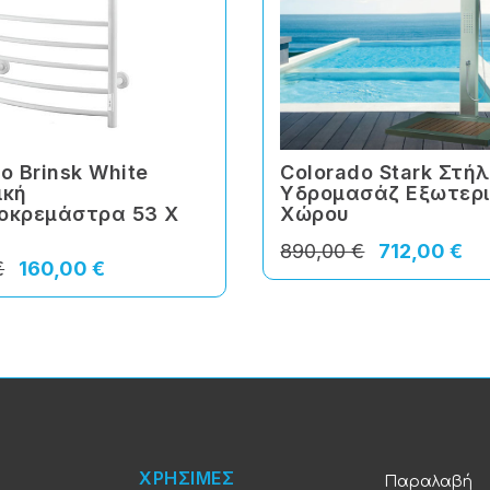
o Brinsk White
Colorado Stark Στή
ική
Υδρομασάζ Εξωτερι
οκρεμάστρα 53 Χ
Χώρου
890,00 €
712,00 €
€
160,00 €
ΧΡΗΣΙΜΕΣ
Παραλαβή