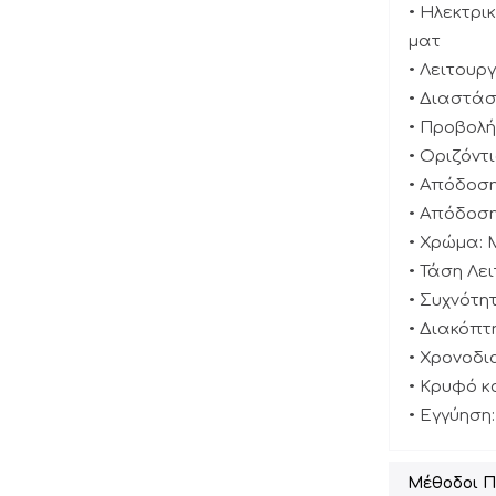
• Ηλεκτρι
ματ
• Λειτουρ
• Διαστάσε
• Προβολή 
• Οριζόντι
• Απόδοση 
• Απόδοση
• Χρώμα:
• Τάση Λει
• Συχνότη
• Διακόπτη
• Χρονοδι
• Κρυφό 
• Εγγύηση:
Μέθοδοι 