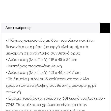
Λεπτομέρειες
• Πάγκος κρεμαστός με δύο πορτάκια και ένα
βαγονέτο στη μέση (με αργό κλείσιμο), από
μελαμίνη σε ανάγλυφο συνθετικό δρυς
• Διάσταση (Μ x Π x Υ): 119 x 45 x 50 cm
• Νιπτήρας πορσελάνη λευκή
• Διάσταση (Μ x Π x Υ): 121 x 46 x 2/17 cm
• Το έπιπλο μπάνιου διατίθεται σε ποικιλία
χρωμάτων ανάγλυφης συνθετικής μελαμίνης με
επιλογή
• Ετοιμοπαράδοτα χρώματα 601 λευκό γυαλιστερό -
7743. Τα υπόλοιπα χρώματα είναι κατόπιν