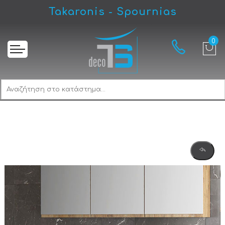
Takaronis - Spournias
Αρχική
Furnibath F Έπιπλο 121 Ανάγλυφο Συνθετικό Βάση Επίπλου Μπάνιου Με Νιπτήρα