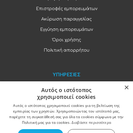
Επιστροφές εμπορευμάτων
Ακύρωση παραγγελίας
Εγγύηση εμπορευμάτων
Όροι χρήσης
Πολιτική απορρήτου
ΥΠΗΡΕΣΙΕΣ
×
Blog
Αυτός ο ιστότοπος
χρησιμοποιεί cookies
Παραγγελίες και πληρωμές
Αυτός ο ιστότοπος χρησιμοποιεί cookies για τη βελτίωση της
Χονδρική πώληση
εμπειρίας των χρηστών. Χρησιμοποιώντας τον ιστότοπό μας,
παρέχετε τη συγκατάθεσή σας για όλα τα cookies σύμφωνα με την
Ξενοδοχειακός εξοπλισμός
Πολιτική μας για τα cookies.
Διαβάστε περισσότερα