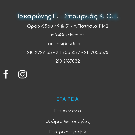
Τακαρώνης Γ. - Σπουρνιάς Κ. Ο.Ε.
Ορφανίδου 49 & 51 - Α.Πατήσια 11142
info@tsdeco.gr
orders@tsdeco.gr
210 2927155
-
211 7055377
-
211 7055378
210 2137032
ΕΤΑΙΡΕΙΑ
Επικοινωνία
Ωράριο λειτουργίας
Εταιρικό προφίλ