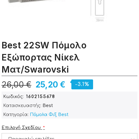
Best 22SW Πόμολο
Εξώπορτας Νίκελ
Ματ/Swarovski
26,00 €
25,20 €
-3.1%
Κωδικός
1602155678
Κατασκευαστής:
Best
Κατηγορία:
Πόμολα Φιξ Best
Επιλογή Σχεδίου