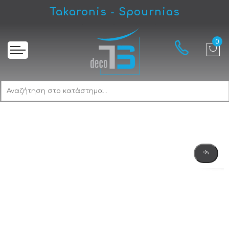
Takaronis - Spournias
Αρχική
Best 22SW Πόμολο Εξώπορτας Νίκελ Ματ/Swarovski