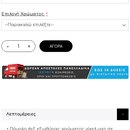
Επιλογή Χρώματος
-
+
ΑΓΟΡΆ
Λεπτομέρειες
• Πόμολο φιξ εξωθύρας χρώματος νίκελ ματ σε