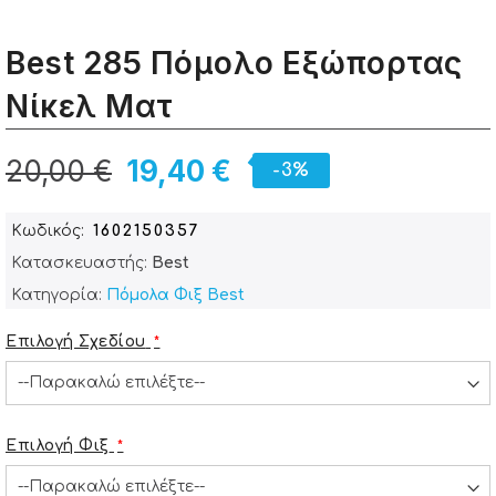
Best 285 Πόμολο Εξώπορτας
Νίκελ Ματ
20,00 €
19,40 €
-3%
Κωδικός
1602150357
Κατασκευαστής:
Best
Κατηγορία:
Πόμολα Φιξ Best
Επιλογή Σχεδίου
Επιλογή Φιξ