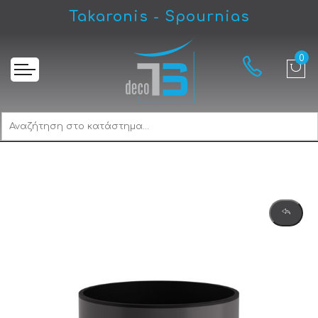
Takaronis - Spournias
Αρχική
Pam Matt Anthracite 2530-113 Καλάθι Γραφείου & Δωματίου