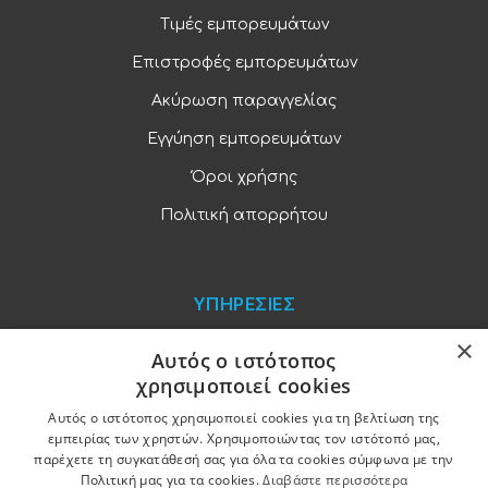
Τιμές εμπορευμάτων
Επιστροφές εμπορευμάτων
Ακύρωση παραγγελίας
Εγγύηση εμπορευμάτων
Όροι χρήσης
Πολιτική απορρήτου
ΥΠΗΡΕΣΙΕΣ
×
Blog
Αυτός ο ιστότοπος
χρησιμοποιεί cookies
Παραγγελίες και πληρωμές
Αυτός ο ιστότοπος χρησιμοποιεί cookies για τη βελτίωση της
Χονδρική πώληση
εμπειρίας των χρηστών. Χρησιμοποιώντας τον ιστότοπό μας,
παρέχετε τη συγκατάθεσή σας για όλα τα cookies σύμφωνα με την
Ξενοδοχειακός εξοπλισμός
Πολιτική μας για τα cookies.
Διαβάστε περισσότερα